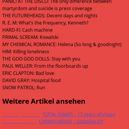
PANIC! AT THE DISCO: The only difference between
martyrdom and suicide is press coverage
THE FUTUREHEADS: Decent days and nights
R. E. M: What’s the Frequency, Kenneth?
HARD-FI: Cash machine
PRIMAL SCREAM: Kowalski
MY CHEMICAL ROMANCE: Helena (So long & goodnight)
HIM: Killing loneliness
THE GOO GOO DOLLS: Stay with you
PAUL WELLER: From the floorboards up
ERIC CLAPTON: Bad love
DAVID GRAY: Hospital food
SNOW PATROL: Run
Weitere Artikel ansehen
Vorheriger Beitrag
TOTAL CHAOS – 17 years of chaos
Nächster Beitrag
LOONATARAXIS – Globalies EP