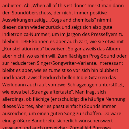
anbieten. Ab „When all of this ist done“ merkt man dann
den Soundüberschuss, der nicht immer positive
Auswirkungen zeitigt. „Cogs and chemicals“ nimmt
diesen dann wieder zurück und zeigt sich also gute
Indietronica-Nummer, um im Jargon des Presseflyers zu
bleiben. TBEF können es aber auch zart, wie sie etwa mit
„Konstellation neu“ beweisen. So ganz weiß das Album
aber nicht, wo es hin will. Zum flächigen Prog-Sound oder
zur reduzierten Singer/Songwriter-Variante. Interessant
bleibt es aber, wie es zumeist so vor sich hin blubbert
und knarzt. Zwischendurch hellen Indie-Gitarren das
Werk dann auch auf, von zwei Schlagzeugen unterstützt,
wie etwa bei „Strange aftertaste“. Man fragt sich
allerdings, ob flächige (entschuldigt die häufige Nennung
dieses Wortes, aber es passt einfach) Sounds immer
ausreichen, um einen guten Song zu schaffen. Da wäre
eine größere Bandbreite sicherlich wünschenswert
gewesen und auch umsetzbar. Zumal Aid Burrows