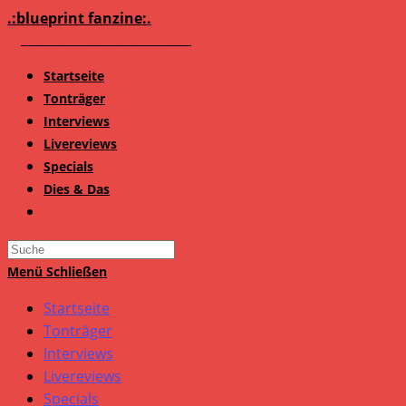
Zum
.:blueprint fanzine:.
Inhalt
springen
Startseite
Tonträger
Interviews
Livereviews
Specials
Dies & Das
Search
this
Menü
Schließen
website
Startseite
Tonträger
Interviews
Livereviews
Specials