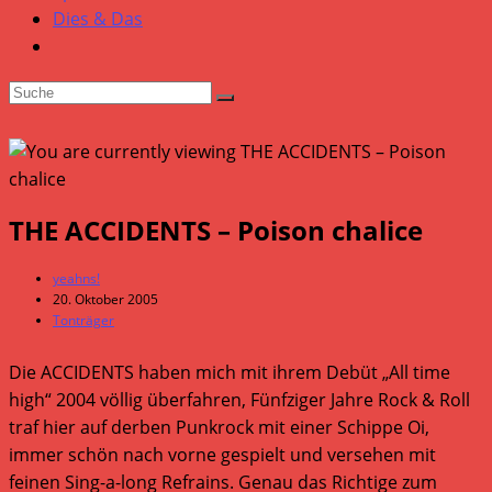
Dies & Das
THE ACCIDENTS – Poison chalice
Beitrags-
yeahns!
Autor:
Beitrag
20. Oktober 2005
veröffentlicht:
Beitrags-
Tonträger
Kategorie:
Die ACCIDENTS haben mich mit ihrem Debüt „All time
high“ 2004 völlig überfahren, Fünfziger Jahre Rock & Roll
traf hier auf derben Punkrock mit einer Schippe Oi,
immer schön nach vorne gespielt und versehen mit
feinen Sing-a-long Refrains. Genau das Richtige zum