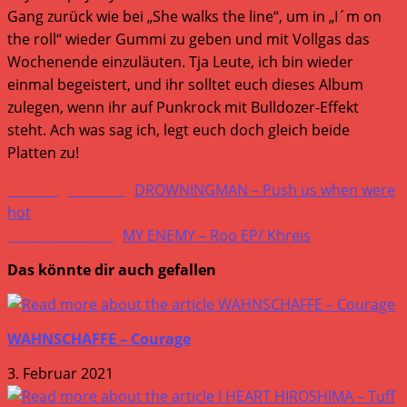
Gang zurück wie bei „She walks the line“, um in „I´m on
the roll“ wieder Gummi zu geben und mit Vollgas das
Wochenende einzuläuten. Tja Leute, ich bin wieder
einmal begeistert, und ihr solltet euch dieses Album
zulegen, wenn ihr auf Punkrock mit Bulldozer-Effekt
steht. Ach was sag ich, legt euch doch gleich beide
Platten zu!
Weitere
Vorheriger Beitrag
DROWNINGMAN – Push us when were
Artikel
hot
Nächster Beitrag
MY ENEMY – Roo EP/ Khreis
ansehen
Das könnte dir auch gefallen
WAHNSCHAFFE – Courage
3. Februar 2021