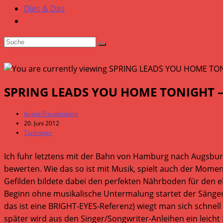
Dies & Das
SPRING LEADS YOU HOME TONIGHT – Le
Beitrags-
Janine Freudenberg
Autor:
Beitrag
20. Juni 2012
veröffentlicht:
Beitrags-
Tonträger
Kategorie:
Ich fuhr letztens mit der Bahn von Hamburg nach Augsburg
bewerten. Wie das so ist mit Musik, spielt auch der Mome
Gefilden bildete dabei den perfekten Nährboden für de
Beginn ohne musikalische Untermalung startet der Sänger se
das ist eine BRIGHT-EYES-Referenz) wiegt man sich schne
später wird aus den Singer/Songwriter-Anleihen ein leicht