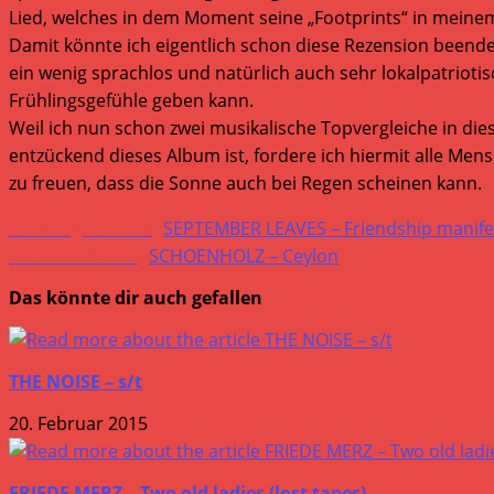
Lied, welches in dem Moment seine „Footprints“ in meinem
Damit könnte ich eigentlich schon diese Rezension beende
ein wenig sprachlos und natürlich auch sehr lokalpatrio
Frühlingsgefühle geben kann.
Weil ich nun schon zwei musikalische Topvergleiche in di
entzückend dieses Album ist, fordere ich hiermit alle Mens
zu freuen, dass die Sonne auch bei Regen scheinen kann.
Weitere
Vorheriger Beitrag
SEPTEMBER LEAVES – Friendship manife
Artikel
Nächster Beitrag
SCHOENHOLZ – Ceylon
ansehen
Das könnte dir auch gefallen
THE NOISE – s/t
20. Februar 2015
FRIEDE MERZ – Two old ladies (lost tapes)