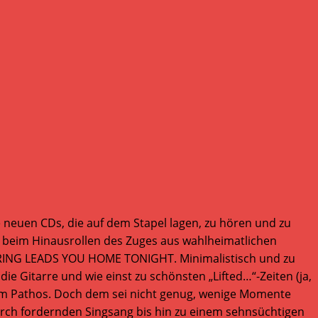
 neuen CDs, die auf dem Stapel lagen, zu hören und zu
hl beim Hinausrollen des Zuges aus wahlheimatlichen
PRING LEADS YOU HOME TONIGHT. Minimalistisch und zu
e Gitarre und wie einst zu schönsten „Lifted…“-Zeiten (ja,
llem Pathos. Doch dem sei nicht genug, wenige Momente
durch fordernden Singsang bis hin zu einem sehnsüchtigen