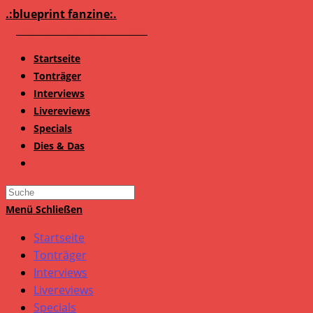
Zum
.:blueprint fanzine:.
Inhalt
springen
Startseite
Tonträger
Interviews
Livereviews
Specials
Dies & Das
Search
this
Menü
Schließen
website
Startseite
Tonträger
Interviews
Livereviews
Specials