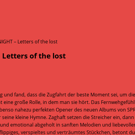
tters of the lost
 und fand, dass die Zugfahrt der beste Moment sei, um die
nt eine große Rolle, in dem man sie hört. Das Fernwehgefü
n ebenso nahezu perfekten Opener des neuen Albums von S
ine kleine Hymne. Zaghaft setzen die Streicher ein, dann di
ll und emotional abgeholt in sanften Melodien und liebevo
 flippiges, verspieltes und verträumtes Stückchen, betont 