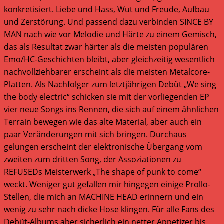
konkretisiert. Liebe und Hass, Wut und Freude, Aufbau
und Zerstörung. Und passend dazu verbinden SINCE BY
MAN nach wie vor Melodie und Härte zu einem Gemisch,
das als Resultat zwar härter als die meisten populären
Emo/HC-Geschichten bleibt, aber gleichzeitig wesentlich
nachvollziehbarer erscheint als die meisten Metalcore-
Platten. Als Nachfolger zum letztjährigen Debüt „We sing
the body electric“ schicken sie mit der vorliegenden EP
vier neue Songs ins Rennen, die sich auf einem ähnlichen
Terrain bewegen wie das alte Material, aber auch ein
paar Veränderungen mit sich bringen. Durchaus
gelungen erscheint der elektronische Übergang vom
zweiten zum dritten Song, der Assoziationen zu
REFUSEDs Meisterwerk „The shape of punk to come“
weckt. Weniger gut gefallen mir hingegen einige Prollo-
Stellen, die mich an MACHINE HEAD erinnern und ein
wenig zu sehr nach dicke Hose klingen. Für alle Fans des
Debüt-Albums aber sicherlich ein netter Appetizer bis