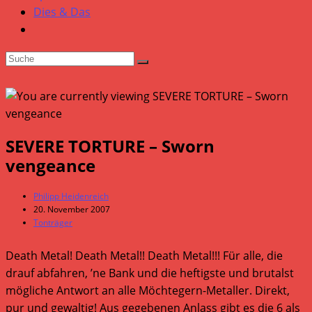
Dies & Das
SEVERE TORTURE – Sworn
vengeance
Beitrags-
Philipp Heidenreich
Autor:
Beitrag
20. November 2007
veröffentlicht:
Beitrags-
Tonträger
Kategorie:
Death Metal! Death Metal!! Death Metal!!! Für alle, die
drauf abfahren, ’ne Bank und die heftigste und brutalst
mögliche Antwort an alle Möchtegern-Metaller. Direkt,
pur und gewaltig! Aus gegebenen Anlass gibt es die 6 als