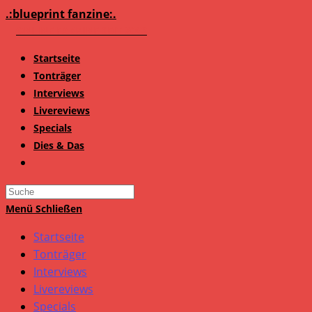
Zum
.:blueprint fanzine:.
Inhalt
springen
Startseite
Tonträger
Interviews
Livereviews
Specials
Dies & Das
Search
this
Menü
Schließen
website
Startseite
Tonträger
Interviews
Livereviews
Specials