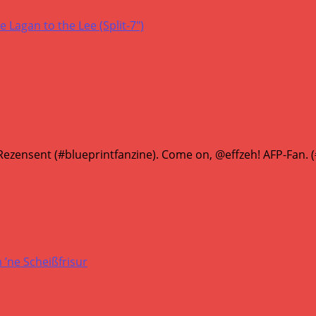
Lagan to the Lee (Split-7″)
ezensent (#blueprintfanzine). Come on, @effzeh! AFP-Fan.