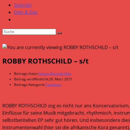
Specials
Dies & Das
ROBBY ROTHSCHILD – s/t
Beitrags-Autor:
Simon-Dominik Otte
Beitrag veröffentlicht:
26. März 2021
Beitrags-Kategorie:
Tonträger
ROBBY ROTHSCHILD zog es nicht nur ans Konservatorium, wo
Einflüsse für seine Musik mitgebracht, rhythmisch, instru
selbstbetitelten EP sehr gut hören. Und insbesondere die
Instrumentenwahl (hier sei die afrikanische Kora genannt