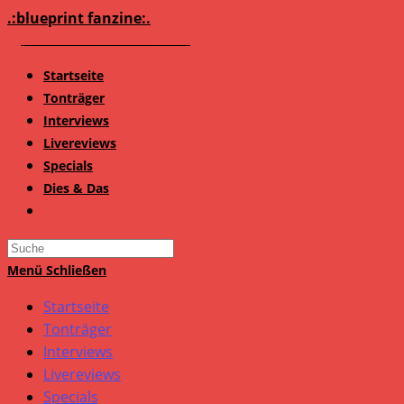
Zum
.:blueprint fanzine:.
Inhalt
springen
Startseite
Tonträger
Interviews
Livereviews
Specials
Dies & Das
Search
this
Menü
Schließen
website
Startseite
Tonträger
Interviews
Livereviews
Specials