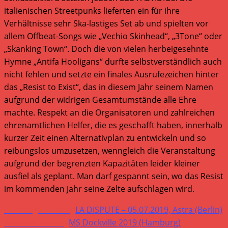
italienischen Streetpunks lieferten ein für ihre
Verhältnisse sehr Ska-lastiges Set ab und spielten vor
allem Offbeat-Songs wie „Vechio Skinhead“, „3Tone“ oder
„Skanking Town“. Doch die von vielen herbeigesehnte
Hymne „Antifa Hooligans“ durfte selbstverständlich auch
nicht fehlen und setzte ein finales Ausrufezeichen hinter
das „Resist to Exist“, das in diesem Jahr seinem Namen
aufgrund der widrigen Gesamtumstände alle Ehre
machte. Respekt an die Organisatoren und zahlreichen
ehrenamtlichen Helfer, die es geschafft haben, innerhalb
kurzer Zeit einen Alternativplan zu entwickeln und so
reibungslos umzusetzen, wenngleich die Veranstaltung
aufgrund der begrenzten Kapazitäten leider kleiner
ausfiel als geplant. Man darf gespannt sein, wo das Resist
im kommenden Jahr seine Zelte aufschlagen wird.
Weitere
Vorheriger Beitrag
LA DISPUTE – 05.07.2019, Astra (Berlin)
Artikel
Nächster Beitrag
MS Dockville 2019 (Hamburg)