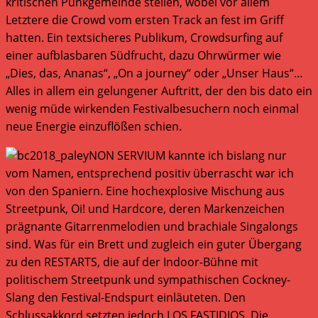
kritischen Punkgemeinde stellen, wobei vor allem
Letztere die Crowd vom ersten Track an fest im Griff
hatten. Ein textsicheres Publikum, Crowdsurfing auf
einer aufblasbaren Südfrucht, dazu Ohrwürmer wie
„Dies, das, Ananas“, „On a journey“ oder „Unser Haus“…
Alles in allem ein gelungener Auftritt, der den bis dato ein
wenig müde wirkenden Festivalbesuchern noch einmal
neue Energie einzuflößen schien.
NON SERVIUM kannte ich bislang nur
vom Namen, entsprechend positiv überrascht war ich
von den Spaniern. Eine hochexplosive Mischung aus
Streetpunk, Oi! und Hardcore, deren Markenzeichen
prägnante Gitarrenmelodien und brachiale Singalongs
sind. Was für ein Brett und zugleich ein guter Übergang
zu den RESTARTS, die auf der Indoor-Bühne mit
politischem Streetpunk und sympathischen Cockney-
Slang den Festival-Endspurt einläuteten. Den
Schlussakkord setzten jedoch LOS FASTIDIOS. Die