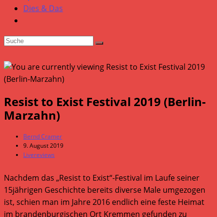
Dies & Das
Resist to Exist Festival 2019 (Berlin-
Marzahn)
Beitrags-
Bernd Cramer
Autor:
Beitrag
9. August 2019
veröffentlicht:
Beitrags-
Livereviews
Kategorie:
Nachdem das „Resist to Exist“-Festival im Laufe seiner
15jährigen Geschichte bereits diverse Male umgezogen
ist, schien man im Jahre 2016 endlich eine feste Heimat
im brandenburgischen Ort Kremmen gefunden zu