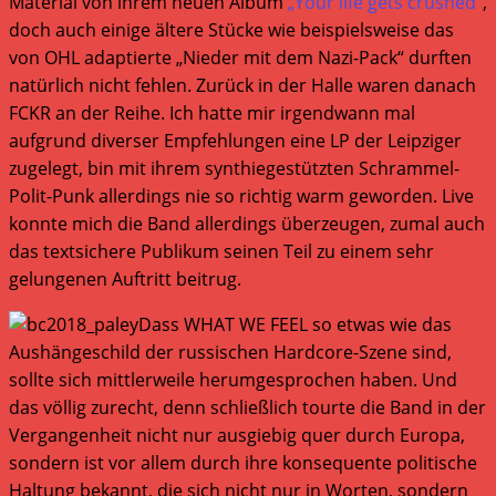
Material von ihrem neuen Album
„Your life gets crushed“
,
doch auch einige ältere Stücke wie beispielsweise das
von OHL adaptierte „Nieder mit dem Nazi-Pack“ durften
natürlich nicht fehlen. Zurück in der Halle waren danach
FCKR an der Reihe. Ich hatte mir irgendwann mal
aufgrund diverser Empfehlungen eine LP der Leipziger
zugelegt, bin mit ihrem synthiegestützten Schrammel-
Polit-Punk allerdings nie so richtig warm geworden. Live
konnte mich die Band allerdings überzeugen, zumal auch
das textsichere Publikum seinen Teil zu einem sehr
gelungenen Auftritt beitrug.
Dass WHAT WE FEEL so etwas wie das
Aushängeschild der russischen Hardcore-Szene sind,
sollte sich mittlerweile herumgesprochen haben. Und
das völlig zurecht, denn schließlich tourte die Band in der
Vergangenheit nicht nur ausgiebig quer durch Europa,
sondern ist vor allem durch ihre konsequente politische
Haltung bekannt, die sich nicht nur in Worten, sondern