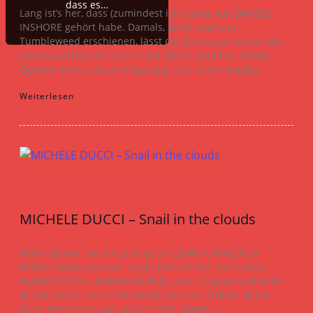
dass es…
Lang ist’s her, dass (zumindest ich) etwas von DABBLE
INSHORE gehört habe. Damals, 2018, noch auf
Tumbleweed erschienen, lässt die Band jetzt wieder ein
Lebenszeichen von sich in den Äther strahlen. Ist der
Opener noch seltsam eingängig, fast schon poppig,…
Weiterlesen
Tonträger
MICHELE DUCCI – Snail in the clouds
Beim Opener bin ich geneigt, an LEWIS CAPALDI zu
denken, beim zweiten Track „Rain on me“ dann (wen
wundert’s?) an UNDERGROUNDs „Born slippy“ und beim
dritten wiederum an Klavieretüden von früher. Allein
diese drei Songs auf „Snail in the clouds“…