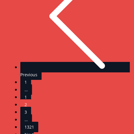
Previous
1
…
1
2
3
…
1321