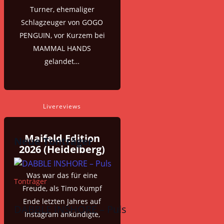
Turner, ehemaliger
Schlagzeuger von GOGO
PENGUIN, vor Kurzem bei
MAMMAL HANDS
gelandet…
Livereviews
Maifeld Edition
Neue Tonträger
2026 (Heidelberg)
Was war das für eine
Tonträger
Freude, als Timo Kumpf
Ende letzten Jahres auf
DABBLE INSHORE – Puls
Instagram ankündigte,