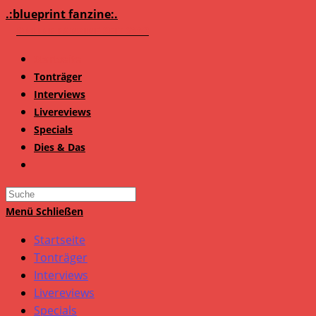
Zum
.:blueprint fanzine:.
Inhalt
springen
Startseite
Tonträger
Interviews
Livereviews
Specials
Dies & Das
Search
this
Menü
Schließen
website
Startseite
Tonträger
Interviews
Livereviews
Specials