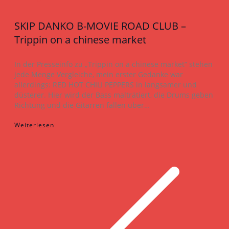
SKIP DANKO B-MOVIE ROAD CLUB –
Trippin on a chinese market
In der Presseinfo zu „Trippin on a chinese market“ stehen
jede Menge Vergleiche, mein erster Gedanke war
allerdings: RED HOT CHILI PEPPERS in langsamer und
düsterer. Hier wird der Bass malträtiert, die Drums geben
Richtung und die Gitarren fallen über…
Weiterlesen