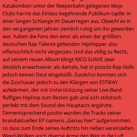
Katakomben unter der Reeperbahn gelegenen Mojo
Clubs harrte das Einlass begehrende Publikum tapfer in
einer langen Schlange im Dauerregen aus. Obwohl es in
den vergangenen Jahren ziemlich ruhig um ihn geworden
war, haben die Fans den einst als eines der größten
deutschen Rap-Talente geltenden HipHopper also
offensichtlich nicht vergessen. Und das völlig zu Recht,
auf seinem neuen Album klingt NICO SUAVE zwar
deutlich erwachsener als damals, hat in puncto Rap-Skills
jedoch keinen Deut eingebüßt. Zunächst konnten sich
die Zuschauer jedoch zu den Klängen von ESTIKAY
aufwärmen, der mit Unterstützung seiner Live-Band
fluffigen HipHop zum Besten gab und sich stilistisch
perfekt mit dem Sound des Hauptacts ergänzte.
Dementsprechend positiv wurden die Tracks seiner
brandaktuellen EP namens „Genau hier“ aufgenommen,
so dass zum Ende seines Auftritts hin neben vereinzelten
Weed-Wolken auch diverse Arme den Weg in die Luft