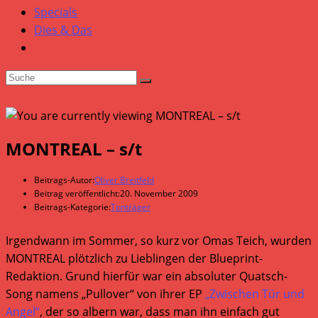
Specials
Dies & Das
MONTREAL – s/t
Beitrags-Autor:
Oliver Breitfeld
Beitrag veröffentlicht:
20. November 2009
Beitrags-Kategorie:
Tonträger
Irgendwann im Sommer, so kurz vor Omas Teich, wurden
MONTREAL plötzlich zu Lieblingen der Blueprint-
Redaktion. Grund hierfür war ein absoluter Quatsch-
Song namens „Pullover“ von ihrer EP
„Zwischen Tür und
Angel“
, der so albern war, dass man ihn einfach gut