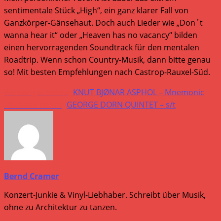
sentimentale Stück „High“, ein ganz klarer Fall von
Ganzkörper-Gänsehaut. Doch auch Lieder wie „Don´t
wanna hear it“ oder „Heaven has no vacancy“ bilden
einen hervorragenden Soundtrack für den mentalen
Roadtrip. Wenn schon Country-Musik, dann bitte genau
so! Mit besten Empfehlungen nach Castrop-Rauxel-Süd.
Weitere
Vorheriger Beitrag
KNUT BJØNAR ASPHOL – Mnemonic
Artikel
Nächster Beitrag
GEORGE DORN QUINTET – s/t
ansehen
Bernd Cramer
Konzert-Junkie & Vinyl-Liebhaber. Schreibt über Musik,
ohne zu Architektur zu tanzen.