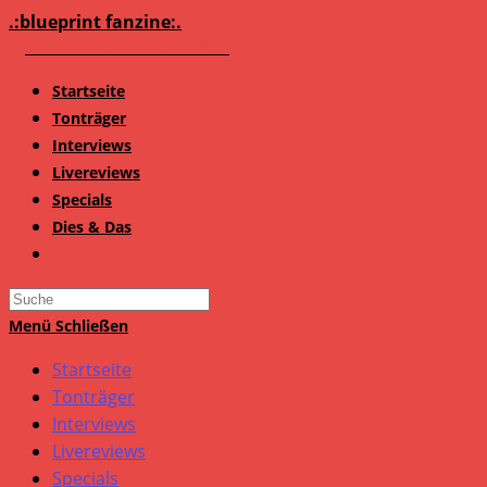
Zum
.:blueprint fanzine:.
Inhalt
springen
Startseite
Tonträger
Interviews
Livereviews
Specials
Dies & Das
Search
this
Menü
Schließen
website
Startseite
Tonträger
Interviews
Livereviews
Specials