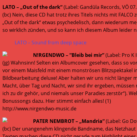
LATO – „Out of the dark“
(Label: Gandüla Records, VÖ 07.
(bc) Nein, diese CD hat trotz ihres Titels nichts mit FALC
„Out of the dark“ etwas psychedelisch, dann wiederum mela
so wirklich zünden, und so kann ich diesem Album leider 
LATO – Sound from deep space
N!RGENDWO – “Bleib bei mir”
(Label: Pro K 
(jg) Wahnsinn! Selten ein Albumcover gesehen, dass so vo
vor einem Maisfeld mit einem monströsen Blitzspektakel i
Bildbearbeitung deluxe! Aber halten wir uns nicht länger m
Macht, über Tag und Nacht, wir sind ihr ergeben, müssen n
ich zu dir gehör, und niemals unser Paradies zerstör“).
Bonussongs dazu. Hier stimmt einfach alles! (1)
http://www.nirgendwo-music.de
PATER NEMBROT – „Mandria“
(Label: Go Do
(bc) Der unangenehm klingende Bandname, das Netzhaut pe
Texten machen diese CD nicht gerade zum Highlight einer