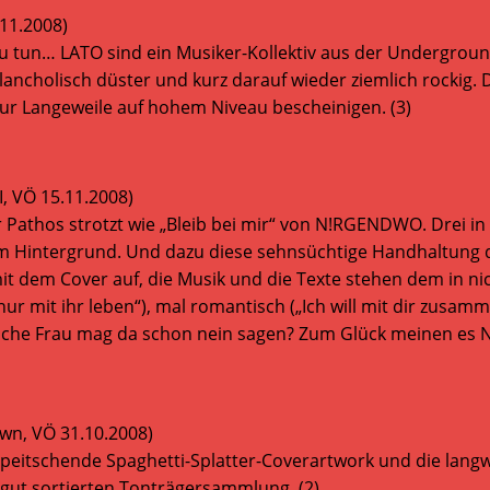
11.2008)
O zu tun… LATO sind ein Musiker-Kollektiv aus der Undergroun
ncholisch düster und kurz darauf wieder ziemlich rockig. Di
nur Langeweile auf hohem Niveau bescheinigen. (3)
II, VÖ 15.11.2008)
r Pathos strotzt wie „Bleib bei mir“ von N!RGENDWO. Drei i
m Hintergrund. Und dazu diese sehnsüchtige Handhaltung de
it dem Cover auf, die Musik und die Texte stehen dem in nich
ur mit ihr leben“), mal romantisch („Ich will mit dir zusam
 Welche Frau mag da schon nein sagen? Zum Glück meinen es
wn, VÖ 31.10.2008)
itschende Spaghetti-Splatter-Coverartwork und die langwei
 gut sortierten Tonträgersammlung. (2)