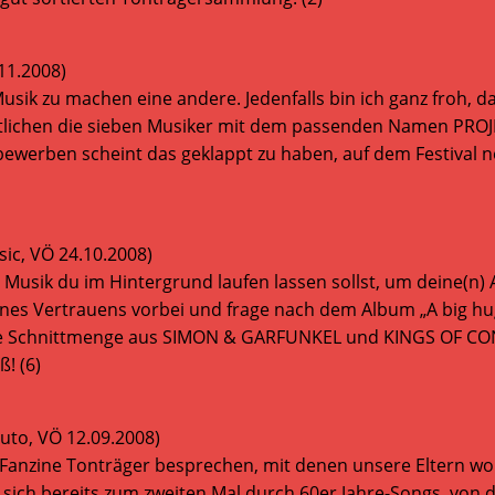
.11.2008)
Musik zu machen eine andere. Jedenfalls bin ich ganz froh, 
tlichen die sieben Musiker mit dem passenden Namen PROJE
werben scheint das geklappt zu haben, auf dem Festival neb
sic, VÖ 24.10.2008)
Musik du im Hintergrund laufen lassen sollst, um deine(n) A
ines Vertrauens vorbei und frage nach dem Album „A big h
are Schnittmenge aus SIMON & GARFUNKEL und KINGS OF CON
! (6)
Muto, VÖ 12.09.2008)
nt-Fanzine Tonträger besprechen, mit denen unsere Eltern w
rt sich bereits zum zweiten Mal durch 60er Jahre-Songs, von