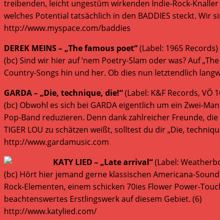
treibenden, leicht ungestüm wirkenden Indie-Rock-Knaller 
welches Potential tatsächlich in den BADDIES steckt. Wir s
http://www.myspace.com/baddies
DEREK MEINS – „The famous poet“
(Label: 1965 Records)
(bc) Sind wir hier auf ’nem Poetry-Slam oder was? Auf „
Country-Songs hin und her. Ob dies nun letztendlich langweil
GARDA – „Die, technique, die!“
(Label: K&F Records, VÖ 1
(bc) Obwohl es sich bei GARDA eigentlich um ein Zwei-Mann-
Pop-Band reduzieren. Denn dank zahlreicher Freunde, di
TIGER LOU zu schätzen weißt, solltest du dir „Die, techniqu
http://www.gardamusic.com
KATY LIED – „Late arrival“
(Label: Weatherbo
(bc) Hört hier jemand gerne klassischen Americana-Sound?
Rock-Elementen, einem schicken 70ies Flower Power-Touch
beachtenswertes Erstlingswerk auf diesem Gebiet. (6)
http://www.katylied.com/