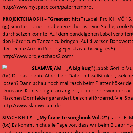
http://www.myspace.com/paternembrot
PROJEKTCHAOS II – “Greatest hits”
(Label: Pro K II, VÖ 15
(jg) Sein Instrument zu beherrschen ist eine Sache, coole 
durchsetzen konnte. Auf dem bandeigenen Label veröffen
den Hörer zum Tanzen zu bringen. Auf diversen Bandwettbe
der rechte Arm in Richung Eject-Taste bewegt.(3,5)
http://www.projektchaos2.com/
SLAMWEJAM – „A big hug“
(Label: Gorilla Mu
(bc) Du hast heute Abend ein Date und weißt nicht, welche 
lotsen? Dann schau noch mal rasch beim Plattenhöker de
Duos aus Köln sind gut arrangiert, bilden eine wunderb
Flaschen Dornfelder garantiert beischlaffördernd. Viel Spaß
http://www.slamwejam.de
SPACE KELLY – „My favorite songbook Vol. 2“
(Label: El 
(bc) Es kommt nicht alle Tage vor, dass wir beim Bluepri
liegt anscheinend einer dieser seltenen Fälle vor: Er cove