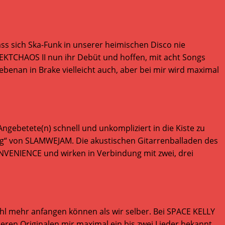
dass sich Ska-Funk in unserer heimischen Disco nie
KTCHAOS II nun ihr Debüt und hoffen, mit acht Songs
enan in Brake vielleicht auch, aber bei mir wird maximal
ngebetete(n) schnell und unkompliziert in die Kiste zu
ug“ von SLAMWEJAM. Die akustischen Gitarrenballaden des
VENIENCE und wirken in Verbindung mit zwei, drei
ohl mehr anfangen können als wir selber. Bei SPACE KELLY
 deren Originalen mir maximal ein bis zwei Lieder bekannt