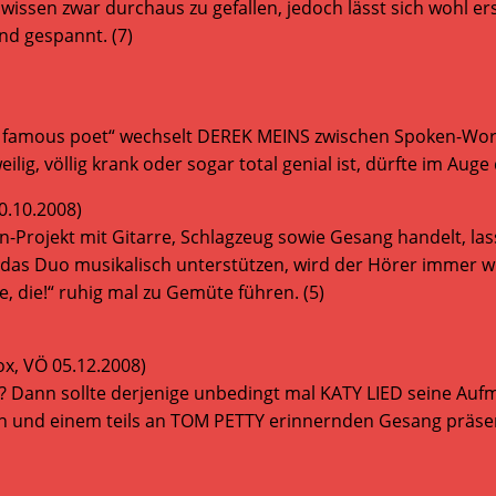
wissen zwar durchaus zu gefallen, jedoch lässt sich wohl e
ind gespannt. (7)
The famous poet“ wechselt DEREK MEINS zwischen Spoken-Wor
ig, völlig krank oder sogar total genial ist, dürfte im Auge 
0.10.2008)
Projekt mit Gitarre, Schlagzeug sowie Gesang handelt, lasse
e das Duo musikalisch unterstützen, wird der Hörer immer
e, die!“ ruhig mal zu Gemüte führen. (5)
x, VÖ 05.12.2008)
 Dann sollte derjenige unbedingt mal KATY LIED seine Aufm
 und einem teils an TOM PETTY erinnernden Gesang präsent