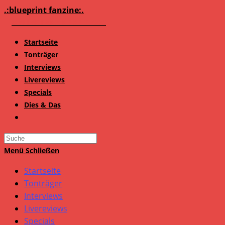
Zum
.:blueprint fanzine:.
Inhalt
springen
Startseite
Tonträger
Interviews
Livereviews
Specials
Dies & Das
Search
this
Menü
Schließen
website
Startseite
Tonträger
Interviews
Livereviews
Specials