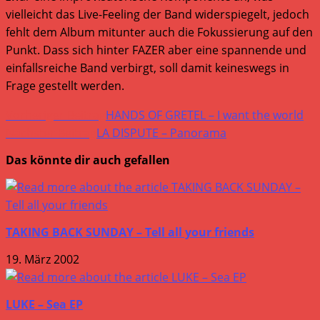
vielleicht das Live-Feeling der Band widerspiegelt, jedoch
fehlt dem Album mitunter auch die Fokussierung auf den
Punkt. Dass sich hinter FAZER aber eine spannende und
einfallsreiche Band verbirgt, soll damit keineswegs in
Frage gestellt werden.
Weitere
Vorheriger Beitrag
HANDS OF GRETEL – I want the world
Artikel
Nächster Beitrag
LA DISPUTE – Panorama
ansehen
Das könnte dir auch gefallen
TAKING BACK SUNDAY – Tell all your friends
19. März 2002
LUKE – Sea EP