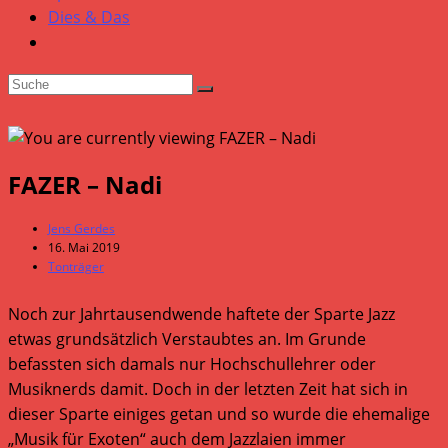
Dies & Das
FAZER – Nadi
Beitrags-
Jens Gerdes
Autor:
Beitrag
16. Mai 2019
veröffentlicht:
Beitrags-
Tonträger
Kategorie:
Noch zur Jahrtausendwende haftete der Sparte Jazz
etwas grundsätzlich Verstaubtes an. Im Grunde
befassten sich damals nur Hochschullehrer oder
Musiknerds damit. Doch in der letzten Zeit hat sich in
dieser Sparte einiges getan und so wurde die ehemalige
„Musik für Exoten“ auch dem Jazzlaien immer