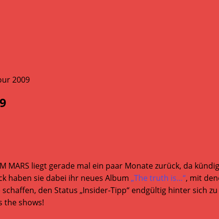
09
ARS liegt gerade mal ein paar Monate zurück, da kündige
äck haben sie dabei ihr neues Album
„The truth is…“
, mit de
chaffen, den Status „Insider-Tipp“ endgültig hinter sich zu 
s the shows!