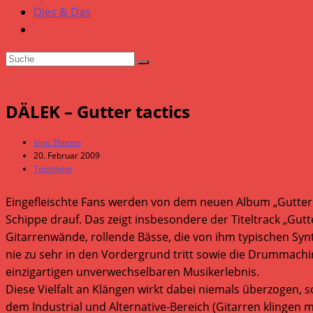
Dies & Das
DÄLEK – Gutter tactics
Beitrags-
Ingo Thiems
Autor:
Beitrag
20. Februar 2009
veröffentlicht:
Beitrags-
Tonträger
Kategorie:
Eingefleischte Fans werden von dem neuen Album „Gutter t
Schippe drauf. Das zeigt insbesondere der Titeltrack „Gut
Gitarrenwände, rollende Bässe, die von ihm typischen Syn
nie zu sehr in den Vordergrund tritt sowie die Drummachi
einzigartigen unverwechselbaren Musikerlebnis.
Diese Vielfalt an Klängen wirkt dabei niemals überzogen, s
dem Industrial und Alternative-Bereich (Gitarren klingen