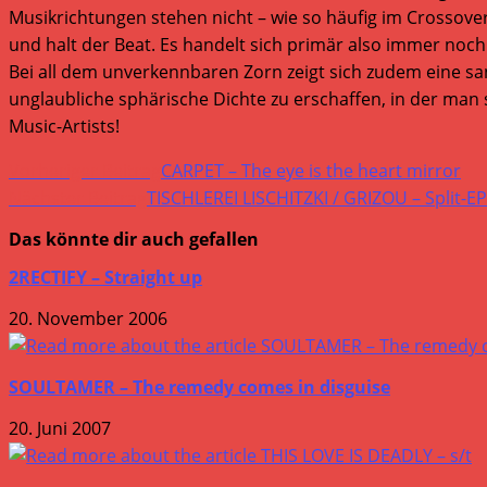
Musikrichtungen stehen nicht – wie so häufig im Crossov
und halt der Beat. Es handelt sich primär also immer no
Bei all dem unverkennbaren Zorn zeigt sich zudem eine sanft
unglaubliche sphärische Dichte zu erschaffen, in der man 
Music-Artists!
Weitere
Vorheriger Beitrag
CARPET – The eye is the heart mirror
Artikel
Nächster Beitrag
TISCHLEREI LISCHITZKI / GRIZOU – Split-EP
ansehen
Das könnte dir auch gefallen
2RECTIFY – Straight up
20. November 2006
SOULTAMER – The remedy comes in disguise
20. Juni 2007