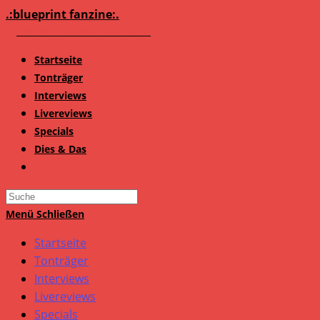
Zum
.:blueprint fanzine:.
Inhalt
springen
Startseite
Tonträger
Interviews
Livereviews
Specials
Dies & Das
Search
this
Menü
Schließen
website
Startseite
Tonträger
Interviews
Livereviews
Specials