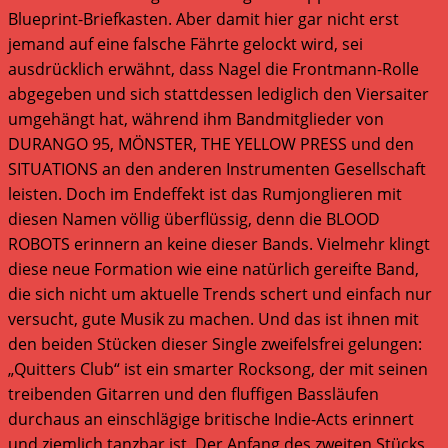
Blueprint-Briefkasten. Aber damit hier gar nicht erst
jemand auf eine falsche Fährte gelockt wird, sei
ausdrücklich erwähnt, dass Nagel die Frontmann-Rolle
abgegeben und sich stattdessen lediglich den Viersaiter
umgehängt hat, während ihm Bandmitglieder von
DURANGO 95, MÖNSTER, THE YELLOW PRESS und den
SITUATIONS an den anderen Instrumenten Gesellschaft
leisten. Doch im Endeffekt ist das Rumjonglieren mit
diesen Namen völlig überflüssig, denn die BLOOD
ROBOTS erinnern an keine dieser Bands. Vielmehr klingt
diese neue Formation wie eine natürlich gereifte Band,
die sich nicht um aktuelle Trends schert und einfach nur
versucht, gute Musik zu machen. Und das ist ihnen mit
den beiden Stücken dieser Single zweifelsfrei gelungen:
„Quitters Club“ ist ein smarter Rocksong, der mit seinen
treibenden Gitarren und den fluffigen Bassläufen
durchaus an einschlägige britische Indie-Acts erinnert
und ziemlich tanzbar ist. Der Anfang des zweiten Stücks