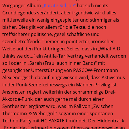
Vorgänger-Album
„Karate Kid Joe“
hat sich nichts
Grundlegendes verändert, aber irgendwie wirkt alles
mittlerweile ein wenig eingespielter und stimmiger als
bisher. Dies gilt vor allem für die Texte, die noch
treffsicherer politische, gesellschaftliche und
szenebetreffende Themen in pointierter, ironischer
Weise auf den Punkt bringen. Sei es, dass in „What AfD
thinks we do…“ ein Antifa-Tarifvertrag verhandelt werden
soll oder in „Sarah (Frau, auch in ner Band)“ mit
gesanglicher Unterstützung von PASCOW-Frontmann
Alex energisch darauf hingewiesen wird, dass Aktivismus
in der Punk-Szene keineswegs ein Männer-Privileg ist.
Ansonsten regiert weiterhin der schrammelige Drei-
Akkorde-Punk, der auch gerne mal durch einen
Synthesizer ergänzt wird, was im Fall von „Zwischen
Thermomix & Webergrill“ sogar in einer spontanen
Techno-Party mit HC BAXXTER mündet. Der Hiddentrack
„Er darf das“ erinnert hingegen überraschenderweise an