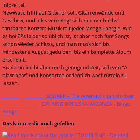
Infozettel.
NewWave trifft auf Gitarrensoli, Gitarrenwände und
Geschrei, und alles vermengt sich zu einer höchst
tanzbaren Konzert-Musik mit jeder Menge Energie. Wie
es bei EPs leider so üblich ist, ist aber nach fünf Songs
schon wieder Schluss, und man muss sich bis
mindestens August gedulden, bis ein komplette Album
erscheint.
Bis dahin bleibt aber noch genügend Zeit, sich von "A
blast beat" und Konsorten ordentlich wachrütteln zu
lassen.
Weitere
Vorheriger Beitrag
SQUARE – The reversed spanish chair
Artikel
Nächster Beitrag
DR. RING DING SKA-VAGANZA – Bingo
Bongo
ansehen
Das könnte dir auch gefallen