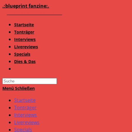
Zum
.:blueprint fanzine:.
Inhalt
springen
Startseite
Tonträger
Interviews
Livereviews
Specials
Dies & Das
Search
this
Menü
Schließen
website
Startseite
Tonträger
Interviews
Livereviews
Specials