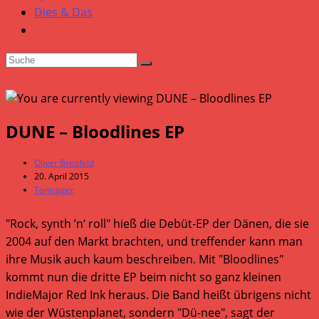
Dies & Das
DUNE – Bloodlines EP
Beitrags-
Oliver Breitfeld
Autor:
Beitrag
20. April 2015
veröffentlicht:
Beitrags-
Tonträger
Kategorie:
"Rock, synth ’n‘ roll" hieß die Debüt-EP der Dänen, die sie
2004 auf den Markt brachten, und treffender kann man
ihre Musik auch kaum beschreiben. Mit "Bloodlines"
kommt nun die dritte EP beim nicht so ganz kleinen
IndieMajor Red Ink heraus. Die Band heißt übrigens nicht
wie der Wüstenplanet, sondern "Dü-nee", sagt der