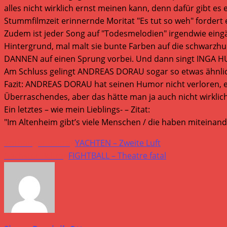
alles nicht wirklich ernst meinen kann, denn dafür gibt es 
Stummfilmzeit erinnernde Moritat "Es tut so weh" fordert
Zudem ist jeder Song auf "Todesmelodien" irgendwie eingän
Hintergrund, mal malt sie bunte Farben auf die schwarzh
DANNEN auf einen Sprung vorbei. Und dann singt INGA H
Am Schluss gelingt ANDREAS DORAU sogar so etwas ähnlich
Fazit: ANDREAS DORAU hat seinen Humor nicht verloren, es 
Überraschendes, aber das hätte man ja auch nicht wirklich
Ein letztes – wie mein Lieblings- – Zitat:
"Im Altenheim gibt’s viele Menschen / die haben miteinander
Weitere
Vorheriger Beitrag
YACHTEN – Zweite Luft
Artikel
Nächster Beitrag
FIGHTBALL – Theatre fatal
ansehen