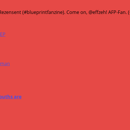
ezensent (#blueprintfanzine). Come on, @effzeh! AFP-Fan.
ouths are