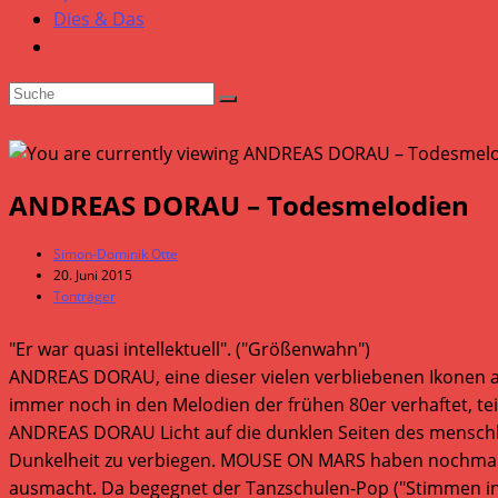
Dies & Das
ANDREAS DORAU – Todesmelodien
Beitrags-
Simon-Dominik Otte
Autor:
Beitrag
20. Juni 2015
veröffentlicht:
Beitrags-
Tonträger
Kategorie:
"Er war quasi intellektuell". ("Größenwahn")
ANDREAS DORAU, eine dieser vielen verbliebenen Ikonen a
immer noch in den Melodien der frühen 80er verhaftet, tei
ANDREAS DORAU Licht auf die dunklen Seiten des menschli
Dunkelheit zu verbiegen. MOUSE ON MARS haben nochmals 
ausmacht. Da begegnet der Tanzschulen-Pop ("Stimmen in 