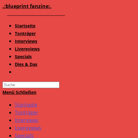
Zum
.:blueprint fanzine:.
Inhalt
springen
Startseite
Tonträger
Interviews
Livereviews
Specials
Dies & Das
Search
this
Menü
Schließen
website
Startseite
Tonträger
Interviews
Livereviews
Specials