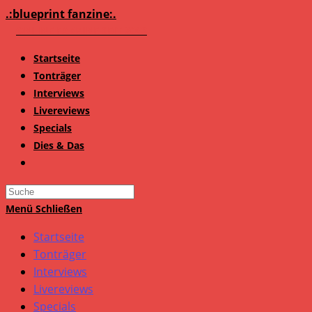
Zum
.:blueprint fanzine:.
Inhalt
springen
Startseite
Tonträger
Interviews
Livereviews
Specials
Dies & Das
Search
this
Menü
Schließen
website
Startseite
Tonträger
Interviews
Livereviews
Specials