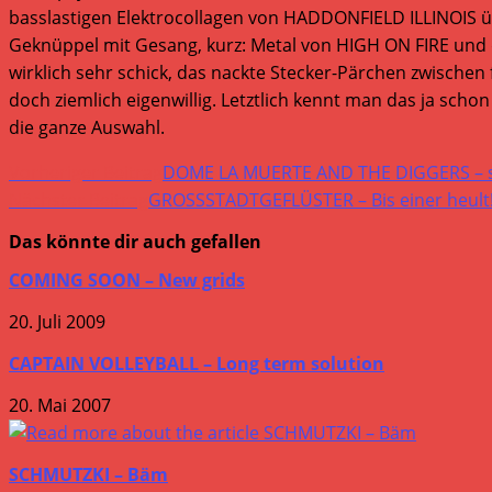
basslastigen Elektrocollagen von HADDONFIELD ILLINOIS üb
Geknüppel mit Gesang, kurz: Metal von HIGH ON FIRE und 
wirklich sehr schick, das nackte Stecker-Pärchen zwischen
doch ziemlich eigenwillig. Letztlich kennt man das ja sch
die ganze Auswahl.
Weitere
Vorheriger Beitrag
DOME LA MUERTE AND THE DIGGERS – s
Artikel
Nächster Beitrag
GROSSSTADTGEFLÜSTER – Bis einer heult!
ansehen
Das könnte dir auch gefallen
COMING SOON – New grids
20. Juli 2009
CAPTAIN VOLLEYBALL – Long term solution
20. Mai 2007
SCHMUTZKI – Bäm