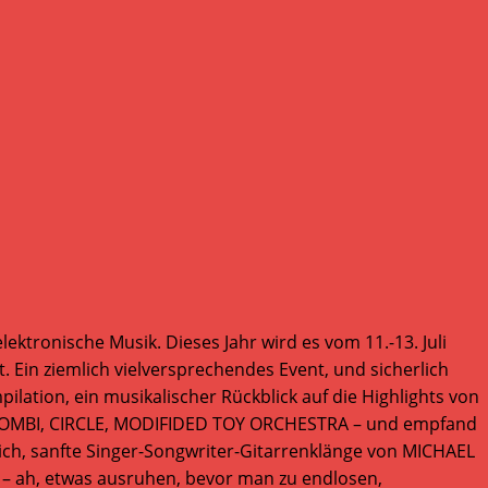
lektronische Musik. Dieses Jahr wird es vom 11.-13. Juli
in ziemlich vielversprechendes Event, und sicherlich
ation, ein musikalischer Rückblick auf die Highlights von
t ZOMBI, CIRCLE, MODIFIDED TOY ORCHESTRA – und empfand
lich, sanfte Singer-Songwriter-Gitarrenklänge von MICHAEL
– ah, etwas ausruhen, bevor man zu endlosen,