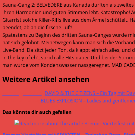
Sauna-Gang 2: BELVEDERE aus Kanada durften als zweites da
ihren Harmonien und guten Stimmen lebt. Katastrophe! Auc
Gitarrist solche Killer-Riffs live aus dem Ärmel schütte
beendet, ab an die firsche Luft!
Spätestens zu Beginn des dritten Sauna-Ganges wurde mir 
hat sich gelohnt. Meinetwegen kann man sich die Vorban
Live-Band! Da sitzt jeder Ton, da klappt einfach alles, und 
in the key of eh“, sprich alle Hits dabei. Und bei der St
man wurde vom Kondenswasser nassgeregnet. MAD CADDI
Weitere Artikel ansehen
Vorheriger Beitrag
DAVID & THE CITIZENS – Ein Tag mit Da
Nächster Beitrag
BLUES EXPLOSION – Ladies and gentlemen
Das könnte dir auch gefallen
Bremer Viertelfest mit SIXXXTEN – Zwischen Pogo, Plas