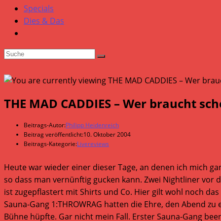
Specials
Dies & Das
THE MAD CADDIES – Wer braucht sc
Beitrags-Autor:
Philipp Heidenreich
Beitrag veröffentlicht:
10. Oktober 2004
Beitrags-Kategorie:
Livereviews
Heute war wieder einer dieser Tage, an denen ich mich ganz 
so dass man vernünftig gucken kann. Zwei Nightliner vor d
ist zugepflastert mit Shirts und Co. Hier gilt wohl noch das „
Sauna-Gang 1:THROWRAG hatten die Ehre, den Abend zu er
Bühne hüpfte. Gar nicht mein Fall. Erster Sauna-Gang beend