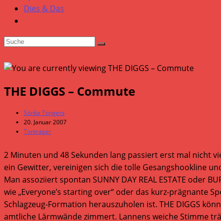
Dies & Das
THE DIGGS – Commute
Beitrags-
Sönke Tongers
Autor:
Beitrag
20. Januar 2007
veröffentlicht:
Beitrags-
Tonträger
Kategorie:
2 Minuten und 48 Sekunden lang passiert erst mal nicht v
ein Gewitter, vereinigen sich die tolle Gesangshookline 
Man assoziiert spontan SUNNY DAY REAL ESTATE oder BUFFA
wie „Everyone’s starting over“ oder das kurz-prägnante Spek
Schlagzeug-Formation herauszuholen ist. THE DIGGS könn
amtliche Lärmwände zimmert. Lannens weiche Stimme trägt