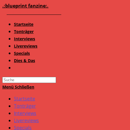
Zum
.:blueprint fanzine:.
Inhalt
springen
Startseite
Tonträger
Interviews
Livereviews
Specials
Dies & Das
Search
this
Menü
Schließen
website
Startseite
Tonträger
Interviews
Livereviews
Specials