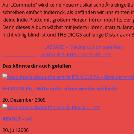
Auf „Commute“ wird keine neue musikalische Ära eingeläu
schreiben einfach Indierock, als befänden wir uns mitten 
kleine Indie-Platte mit großem Herzen hören möchte, der gr
Denn dieses Album wächst mit jedem Hören, statt zu langw
nicht völlig blind ist und THE DIGGS auf lange Distanz am
Weitere
Vorheriger Beitrag
LASSARD – Making out on satellites
Artikel
Nächster Beitrag
SONS OF ALPHA CENTAURI – s/t
ansehen
Das könnte dir auch gefallen
FELIX CULPA – Bitte nicht schon wieder vielleicht
20. Dezember 2005
REVOLT – s/t
20. Juli 2006