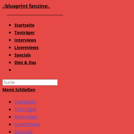
Zum
.:blueprint fanzine:.
Inhalt
springen
Startseite
Tonträger
Interviews
Livereviews
Specials
Dies & Das
Search
this
Menü
Schließen
website
Startseite
Tonträger
Interviews
Livereviews
Specials