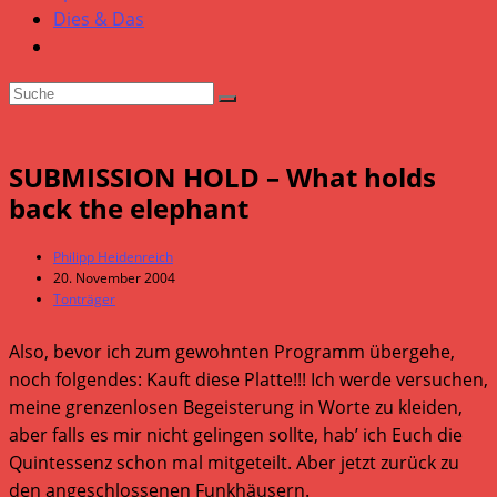
Dies & Das
SUBMISSION HOLD – What holds
back the elephant
Beitrags-
Philipp Heidenreich
Autor:
Beitrag
20. November 2004
veröffentlicht:
Beitrags-
Tonträger
Kategorie:
Also, bevor ich zum gewohnten Programm übergehe,
noch folgendes: Kauft diese Platte!!! Ich werde versuchen,
meine grenzenlosen Begeisterung in Worte zu kleiden,
aber falls es mir nicht gelingen sollte, hab’ ich Euch die
Quintessenz schon mal mitgeteilt. Aber jetzt zurück zu
den angeschlossenen Funkhäusern.