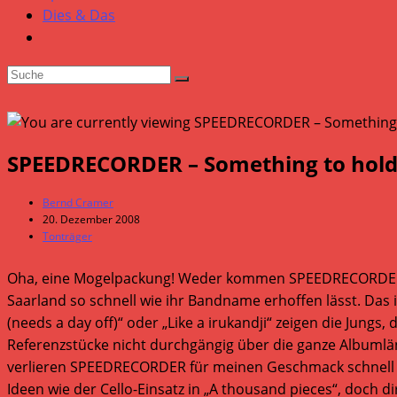
Dies & Das
SPEEDRECORDER – Something to hold
Beitrags-
Bernd Cramer
Autor:
Beitrag
20. Dezember 2008
veröffentlicht:
Beitrags-
Tonträger
Kategorie:
Oha, eine Mogelpackung! Weder kommen SPEEDRECORDER au
Saarland so schnell wie ihr Bandname erhoffen lässt. Das i
(needs a day off)“ oder „Like a irukandji“ zeigen die Jung
Referenzstücke nicht durchgängig über die ganze Albumlä
verlieren SPEEDRECORDER für meinen Geschmack schnell an
Ideen wie der Cello-Einsatz in „A thousand pieces“, doch d