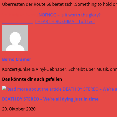
Überresten der Route 66 bietet sich „Something to hold o
Weitere
Vorheriger Beitrag
NOFNOG – Is it worth the glory?
Artikel
Nächster Beitrag
I HEART HIROSHIMA – Tuff teef
ansehen
Bernd Cramer
Konzert-Junkie & Vinyl-Liebhaber. Schreibt über Musik, ohn
Das könnte dir auch gefallen
DEATH BY STEREO – We’re all dying just in time
20. Oktober 2020