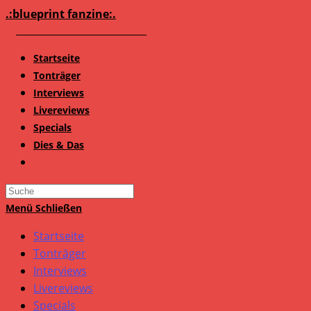
Zum
.:blueprint fanzine:.
Inhalt
springen
Startseite
Tonträger
Interviews
Livereviews
Specials
Dies & Das
Search
this
Menü
Schließen
website
Startseite
Tonträger
Interviews
Livereviews
Specials