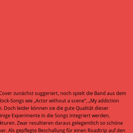
ver zunächst suggeriert, noch spielt die Band aus dem
 Rock-Songs wie „Actor without a scene“, „My addiction
n. Doch leider können sie die gute Qualität dieser
nige Experimente in die Songs integriert werden,
uren. Zwar resultieren daraus gelegentlich so schöne
er. Als gepflegte Beschallung für einen Roadtrip auf den