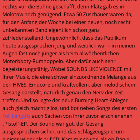
rechts vor die Bühne geschafft, denn Platz gab es im
Molotow noch genügend. Etwa 50 Zuschauer waren da,
für den Anfang der Woche bei einer neuen, noch recht
unbekannten Band eigentlich schon ganz
zufriedenstellend. Ungewöhnlich, dass das Publikum
heute ausgesprochen jung und weiblich war – in meinen
Augen fast noch jünger als beim allwöchentlichen
Motorbooty-Rumhoppeln. Aber dafür auch sehr
begeisterungsfähig. Wobei SOUNDS LIKE VIOLENCE mit
ihrer Musik, die eine schwer einzuordnende Melange aus
den HIVES, Emocore und kraftvollem, aber melodischem
Gesang darstellt, natürlich genau den Nerv der Zeit
treffen. Und so legte der neue Burning Heart-Ableger
auch gleich mächtig los, und bot neben Songs des ersten
Full Lengths
auch Sachen von ihrer zuvor erschienenen
„Pistol“-EP. Der Sound war gut, der Gesang
ausgesprochen sicher, und das Schlagzeugspiel um
einiges wilder als auf CD. Kam mir so vor, als ob Daniel