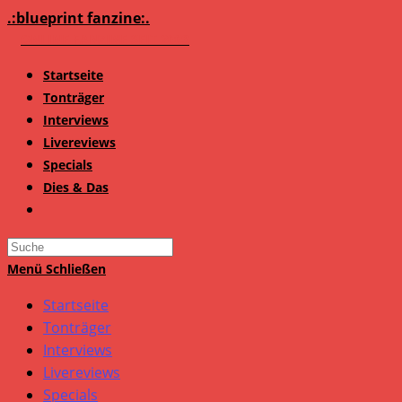
Zum
.:blueprint fanzine:.
Inhalt
springen
Startseite
Tonträger
Interviews
Livereviews
Specials
Dies & Das
Search
this
Menü
Schließen
website
Startseite
Tonträger
Interviews
Livereviews
Specials