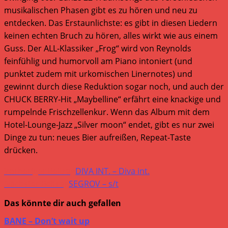
musikalischen Phasen gibt es zu hören und neu zu
entdecken. Das Erstaunlichste: es gibt in diesen Liedern
keinen echten Bruch zu hören, alles wirkt wie aus einem
Guss. Der ALL-Klassiker „Frog“ wird von Reynolds
feinfühlig und humorvoll am Piano intoniert (und
punktet zudem mit urkomischen Linernotes) und
gewinnt durch diese Reduktion sogar noch, und auch der
CHUCK BERRY-Hit „Maybelline“ erfährt eine knackige und
rumpelnde Frischzellenkur. Wenn das Album mit dem
Hotel-Lounge-Jazz „Silver moon“ endet, gibt es nur zwei
Dinge zu tun: neues Bier aufreißen, Repeat-Taste
drücken.
Weitere
Vorheriger Beitrag
DIVA INT. – Diva int.
Artikel
Nächster Beitrag
SEGROV – s/t
ansehen
Das könnte dir auch gefallen
BANE – Don’t wait up