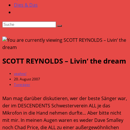
Dies & Das
SCOTT REYNOLDS – Livin‘ the dream
Beitrags-
yeahns!
Autor:
Beitrag
20. August 2007
veröffentlicht:
Beitrags-
Tonträger
Kategorie:
Man mag darüber diskutieren, wer der beste Sänger war,
der im DESCENDENTS Schwesterverein ALL je das
Mikrofon in die Hand nehmen durfte… Aber bitte nicht
mit mir. In meinen Augen waren es weder Dave Smalley
noch Chad Price, die ALL zu einer außergewöhnlichen