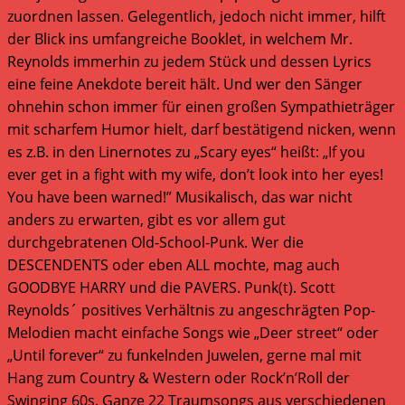
zuordnen lassen. Gelegentlich, jedoch nicht immer, hilft
der Blick ins umfangreiche Booklet, in welchem Mr.
Reynolds immerhin zu jedem Stück und dessen Lyrics
eine feine Anekdote bereit hält. Und wer den Sänger
ohnehin schon immer für einen großen Sympathieträger
mit scharfem Humor hielt, darf bestätigend nicken, wenn
es z.B. in den Linernotes zu „Scary eyes“ heißt: „If you
ever get in a fight with my wife, don’t look into her eyes!
You have been warned!” Musikalisch, das war nicht
anders zu erwarten, gibt es vor allem gut
durchgebratenen Old-School-Punk. Wer die
DESCENDENTS oder eben ALL mochte, mag auch
GOODBYE HARRY und die PAVERS. Punk(t). Scott
Reynolds´ positives Verhältnis zu angeschrägten Pop-
Melodien macht einfache Songs wie „Deer street“ oder
„Until forever“ zu funkelnden Juwelen, gerne mal mit
Hang zum Country & Western oder Rock’n’Roll der
Swinging 60s. Ganze 22 Traumsongs aus verschiedenen