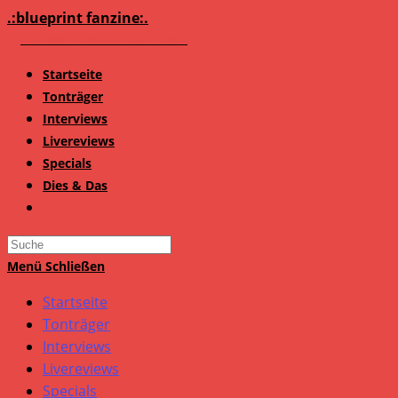
Zum
.:blueprint fanzine:.
Inhalt
springen
Startseite
Tonträger
Interviews
Livereviews
Specials
Dies & Das
Search
this
Menü
Schließen
website
Startseite
Tonträger
Interviews
Livereviews
Specials