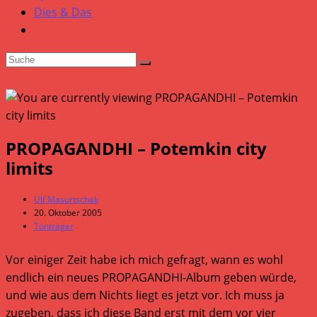
Dies & Das
PROPAGANDHI – Potemkin city
limits
Beitrags-
Ulf Masurtschak
Autor:
Beitrag
20. Oktober 2005
veröffentlicht:
Beitrags-
Tonträger
Kategorie:
Vor einiger Zeit habe ich mich gefragt, wann es wohl
endlich ein neues PROPAGANDHI-Album geben würde,
und wie aus dem Nichts liegt es jetzt vor. Ich muss ja
zugeben, dass ich diese Band erst mit dem vor vier