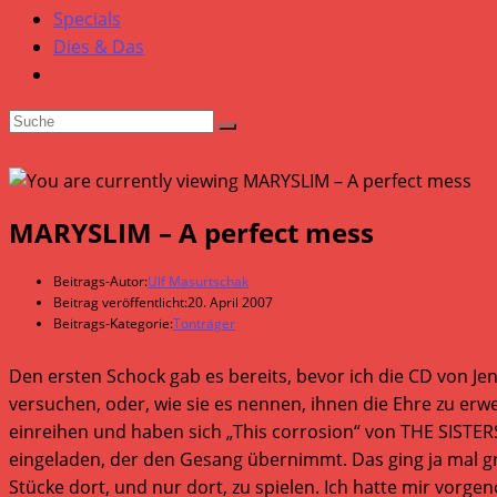
Specials
Dies & Das
MARYSLIM – A perfect mess
Beitrags-Autor:
Ulf Masurtschak
Beitrag veröffentlicht:
20. April 2007
Beitrags-Kategorie:
Tonträger
Den ersten Schock gab es bereits, bevor ich die CD von Je
versuchen, oder, wie sie es nennen, ihnen die Ehre zu er
einreihen und haben sich „This corrosion“ von THE SISTER
eingeladen, der den Gesang übernimmt. Das ging ja mal gr
Stücke dort, und nur dort, zu spielen. Ich hatte mir vorge