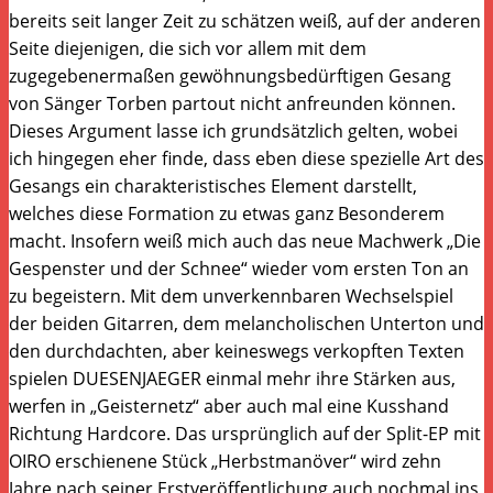
bereits seit langer Zeit zu schätzen weiß, auf der anderen
Seite diejenigen, die sich vor allem mit dem
zugegebenermaßen gewöhnungsbedürftigen Gesang
von Sänger Torben partout nicht anfreunden können.
Dieses Argument lasse ich grundsätzlich gelten, wobei
ich hingegen eher finde, dass eben diese spezielle Art des
Gesangs ein charakteristisches Element darstellt,
welches diese Formation zu etwas ganz Besonderem
macht. Insofern weiß mich auch das neue Machwerk „Die
Gespenster und der Schnee“ wieder vom ersten Ton an
zu begeistern. Mit dem unverkennbaren Wechselspiel
der beiden Gitarren, dem melancholischen Unterton und
den durchdachten, aber keineswegs verkopften Texten
spielen DUESENJAEGER einmal mehr ihre Stärken aus,
werfen in „Geisternetz“ aber auch mal eine Kusshand
Richtung Hardcore. Das ursprünglich auf der Split-EP mit
OIRO erschienene Stück „Herbstmanöver“ wird zehn
Jahre nach seiner Erstveröffentlichung auch nochmal ins