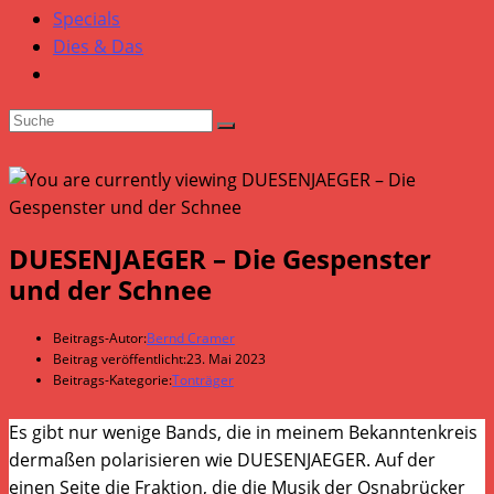
Specials
Dies & Das
DUESENJAEGER – Die Gespenster
und der Schnee
Beitrags-Autor:
Bernd Cramer
Beitrag veröffentlicht:
23. Mai 2023
Beitrags-Kategorie:
Tonträger
Es gibt nur wenige Bands, die in meinem Bekanntenkreis
dermaßen polarisieren wie DUESENJAEGER. Auf der
einen Seite die Fraktion, die die Musik der Osnabrücker