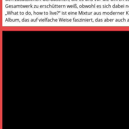
Gesamtwerk zu erschüttern weiß, obwohl es sich dabei no
„What to do, how to live?“ ist eine Mixtur aus moderner K
Album, das auf vielfache Weise fasziniert, das aber auch 