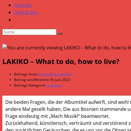
Specials
Dies & Das
LAKIKO – What to do, how to live?
Beitrags-Autor:
Simon-Dominik Otte
Beitrag veröffentlicht:
18. Juni 2023
Beitrags-Kategorie:
Tonträger
Die beiden Fragen, die der Albumtitel aufwirft, sind woh
andere Mal gesellt haben. Die aus Bosnien stammende und
Frage eindeutig mit „Mach Musik!“ beantwortet.
Zurückhaltend, künstlerisch, verträumt und verstörend 
den zusätzlichen Geräuschen, die es uns vor die Ohren setz