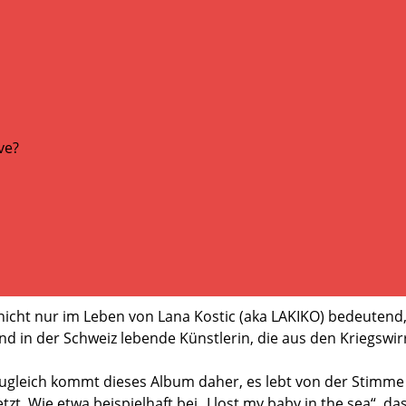
l nicht nur im Leben von Lana Kostic (aka LAKIKO) bedeutend
 in der Schweiz lebende Künstlerin, die aus den Kriegswirr
zugleich kommt dieses Album daher, es lebt von der Stimme
t. Wie etwa beispielhaft bei „I lost my baby in the sea“, da