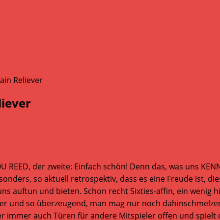
iever
OU REED, der zweite: Einfach schön! Denn das, was uns KE
onders, so aktuell retrospektiv, dass es eine Freude ist, di
uns auftun und bieten. Schon recht Sixties-affin, ein wenig
r und so überzeugend, man mag nur noch dahinschmelzen. „
ber immer auch Türen für andere Mitspieler offen und spielt