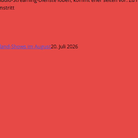
Audio-Streaming-Dienste loben, kommt eher selten vor. Zu mi
stritt
land-Shows im August
20. Juli 2026