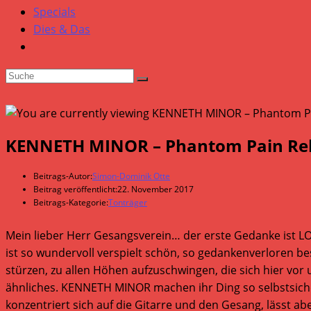
Specials
Dies & Das
KENNETH MINOR – Phantom Pain Rel
Beitrags-Autor:
Simon-Dominik Otte
Beitrag veröffentlicht:
22. November 2017
Beitrags-Kategorie:
Tonträger
Mein lieber Herr Gesangsverein… der erste Gedanke ist L
ist so wundervoll verspielt schön, so gedankenverloren bes
stürzen, zu allen Höhen aufzuschwingen, die sich hier vor 
ähnliches. KENNETH MINOR machen ihr Ding so selbstsiche
konzentriert sich auf die Gitarre und den Gesang, lässt a