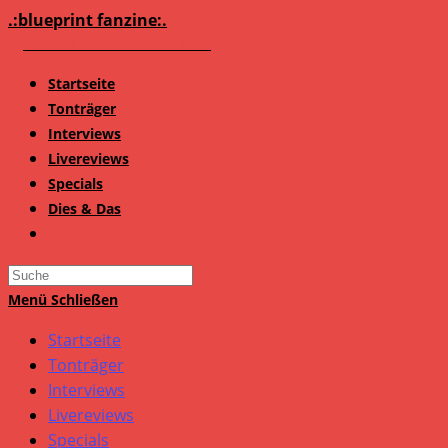
Zum
.:blueprint fanzine:.
Inhalt
springen
Startseite
Tonträger
Interviews
Livereviews
Specials
Dies & Das
Search
this
Menü
Schließen
website
Startseite
Tonträger
Interviews
Livereviews
Specials