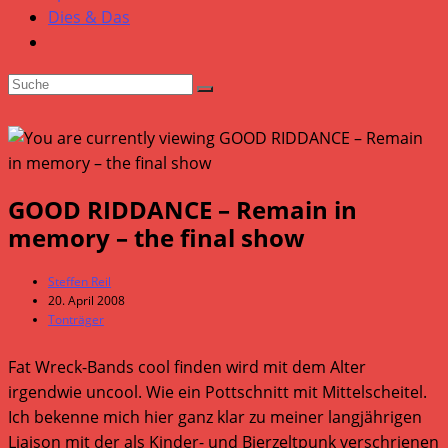
Dies & Das
GOOD RIDDANCE – Remain in
memory – the final show
Beitrags-
Steffen Reil
Autor:
Beitrag
20. April 2008
veröffentlicht:
Beitrags-
Tonträger
Kategorie:
Fat Wreck-Bands cool finden wird mit dem Alter
irgendwie uncool. Wie ein Pottschnitt mit Mittelscheitel.
Ich bekenne mich hier ganz klar zu meiner langjährigen
Liaison mit der als Kinder- und Bierzeltpunk verschrienen