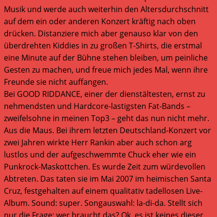
Musik und werde auch weiterhin den Altersdurchschnitt
auf dem ein oder anderen Konzert kräftig nach oben
drücken. Distanziere mich aber genauso klar von den
überdrehten Kiddies in zu großen T-Shirts, die erstmal
eine Minute auf der Bühne stehen bleiben, um peinliche
Gesten zu machen, und freue mich jedes Mal, wenn ihre
Freunde sie nicht auffangen.
Bei GOOD RIDDANCE, einer der dienstältesten, ernst zu
nehmendsten und Hardcore-lastigsten Fat-Bands –
zweifelsohne in meinen Top3 – geht das nun nicht mehr.
Aus die Maus. Bei ihrem letzten Deutschland-Konzert vor
zwei Jahren wirkte Herr Rankin aber auch schon arg
lustlos und der aufgeschwemmte Chuck eher wie ein
Punkrock-Maskottchen. Es wurde Zeit zum würdevollen
Abtreten. Das taten sie im Mai 2007 im heimischen Santa
Cruz, festgehalten auf einem qualitativ tadellosen Live-
Album. Sound: super. Songauswahl: la-di-da. Stellt sich
nur die Frage: wer braucht das? Ok, es ist keines dieser