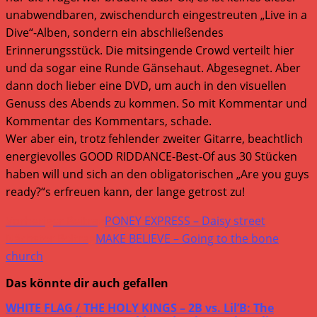
unabwendbaren, zwischendurch eingestreuten „Live in a
Dive“-Alben, sondern ein abschließendes
Erinnerungsstück. Die mitsingende Crowd verteilt hier
und da sogar eine Runde Gänsehaut. Abgesegnet. Aber
dann doch lieber eine DVD, um auch in den visuellen
Genuss des Abends zu kommen. So mit Kommentar und
Kommentar des Kommentars, schade.
Wer aber ein, trotz fehlender zweiter Gitarre, beachtlich
energievolles GOOD RIDDANCE-Best-Of aus 30 Stücken
haben will und sich an den obligatorischen „Are you guys
ready?“s erfreuen kann, der lange getrost zu!
Weitere
Vorheriger Beitrag
PONEY EXPRESS – Daisy street
Artikel
Nächster Beitrag
MAKE BELIEVE – Going to the bone
church
ansehen
Das könnte dir auch gefallen
WHITE FLAG / THE HOLY KINGS – 2B vs. Lil’B: The