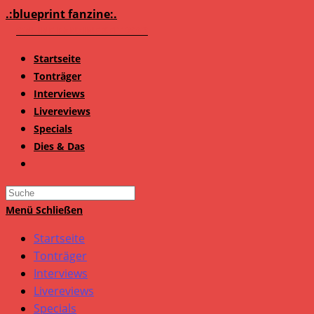
Zum
.:blueprint fanzine:.
Inhalt
springen
Startseite
Tonträger
Interviews
Livereviews
Specials
Dies & Das
Search
this
Menü
Schließen
website
Startseite
Tonträger
Interviews
Livereviews
Specials