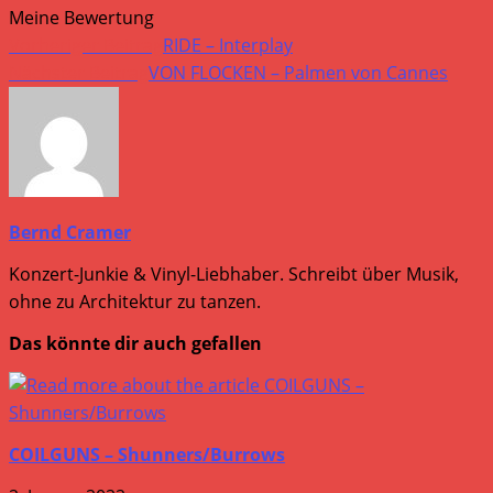
Meine Bewertung
Weitere
Vorheriger Beitrag
RIDE – Interplay
Artikel
Nächster Beitrag
VON FLOCKEN – Palmen von Cannes
ansehen
Bernd Cramer
Konzert-Junkie & Vinyl-Liebhaber. Schreibt über Musik,
ohne zu Architektur zu tanzen.
Das könnte dir auch gefallen
COILGUNS – Shunners/Burrows