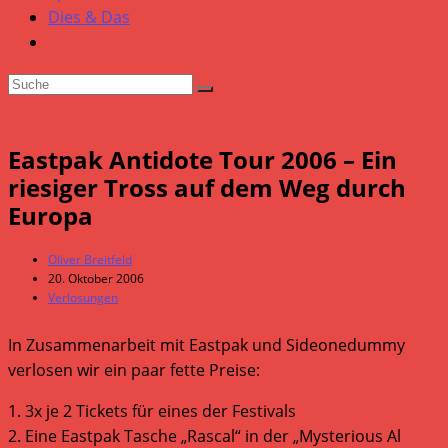
Dies & Das
Eastpak Antidote Tour 2006 – Ein
riesiger Tross auf dem Weg durch
Europa
Beitrags-
Oliver Breitfeld
Autor:
Beitrag
20. Oktober 2006
veröffentlicht:
Beitrags-
Verlosungen
Kategorie:
In Zusammenarbeit mit Eastpak und Sideonedummy
verlosen wir ein paar fette Preise:
1. 3x je 2 Tickets für eines der Festivals
2. Eine Eastpak Tasche „Rascal“ in der „Mysterious Al