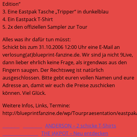
Edition“
3. Eine Eastpak Tasche „Tripper“ in dunkelblau
4. Ein Eastpack T-Shirt
5. 2x den offiziellen Sampler zur Tour
Alles was ihr dafür tun müsst:
Schickt bis zum 31.10.2006 12:00 Uhr eine E-Mail an
verlosung(at)blueprint-fanzine.de. Wir sind ja nicht 9Live,
dann lieber ehrlich keine Frage, als irgendwas aus den
Fingern saugen. Der Rechtsweg ist natürlich
ausgeschlossen. Bitte gebt euren vollen Namen und eure
Adresse an, damit wir euch die Preise zuschicken
können. Viel Glück.
Weitere Infos, Links, Termine:
http://blueprintfanzine.de/wp/Tourpraesentation/eastpak
Weitere
Vorheriger Beitrag
ANDERSON – 2 schicke T-Shirts
Artikel
Nächster Beitrag
THE JAKPOT – Neu entdecken