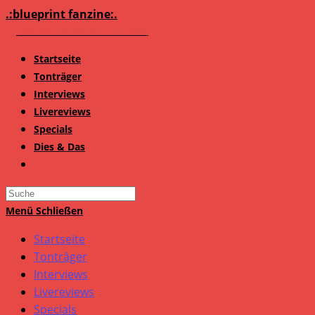
Zum
.:blueprint fanzine:.
Inhalt
springen
Startseite
Tonträger
Interviews
Livereviews
Specials
Dies & Das
Search
this
Menü
Schließen
website
Startseite
Tonträger
Interviews
Livereviews
Specials