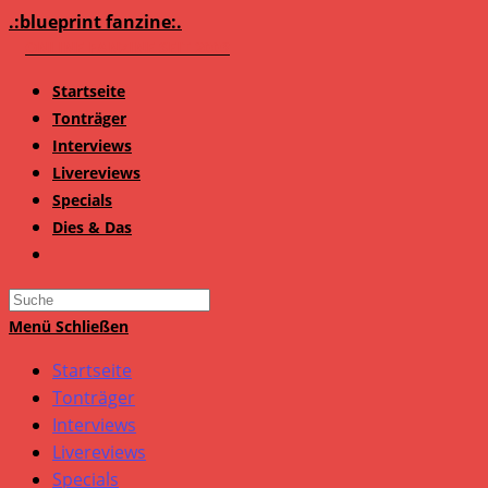
Zum
.:blueprint fanzine:.
Inhalt
springen
Startseite
Tonträger
Interviews
Livereviews
Specials
Dies & Das
Search
this
Menü
Schließen
website
Startseite
Tonträger
Interviews
Livereviews
Specials