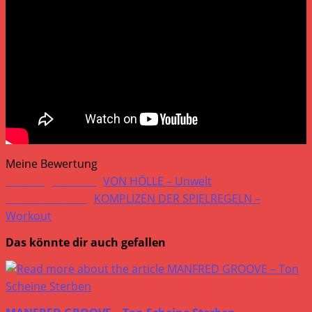
Meine Bewertung
Weitere
Vorheriger Beitrag
VON HÖLLE – Unwelt
Artikel
Nächster Beitrag
KOMPLIZEN DER SPIELREGELN –
Workout
ansehen
Das könnte dir auch gefallen