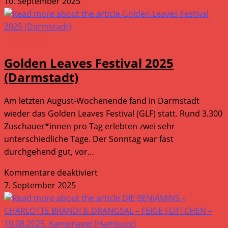
MATT
10. September 2025
BERNINGER
–
08.09.2025,
Livereviews
Große
Golden Leaves Festival 2025
Freiheit
(Darmstadt)
36
(Hamburg)
Am letzten August-Wochenende fand in Darmstadt
wieder das Golden Leaves Festival (GLF) statt. Rund 3.300
Zuschauer*innen pro Tag erlebten zwei sehr
unterschiedliche Tage. Der Sonntag war fast
durchgehend gut, vor…
für
Kommentare deaktiviert
Golden
7. September 2025
Leaves
Festival
2025