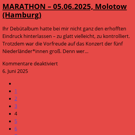
MARATHON – 05.06.2025, Molotow
(Hamburg)
Ihr Debütalbum hatte bei mir nicht ganz den erhofften
Eindruck hinterlassen – zu glatt vielleicht, zu kontrolliert.
Trotzdem war die Vorfreude auf das Konzert der fünf
Niederländer*innen groß. Denn wer…
für
Kommentare deaktiviert
MARATHON
6. Juni 2025
–
Gehe
05.06.2025,
zur
1
Molotow
vorherigen
2
(Hamburg)
Seite
3
4
5
6