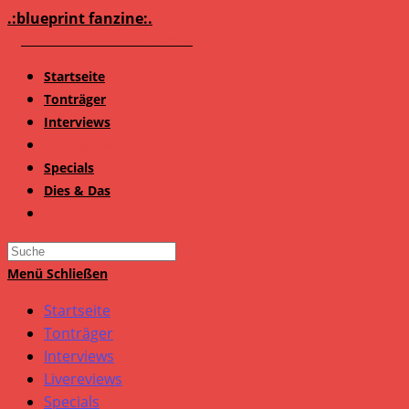
Zum
.:blueprint fanzine:.
Inhalt
springen
Startseite
Tonträger
Interviews
Livereviews
Specials
Dies & Das
Search
this
Menü
Schließen
website
Startseite
Tonträger
Interviews
Livereviews
Specials