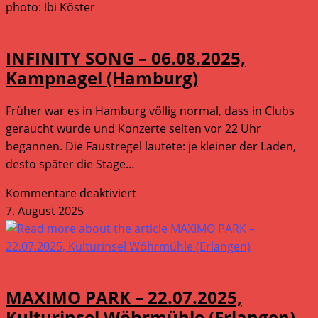
CHARLOTTE
photo: Ibi Köster
BRANDI
Livereviews
&
INFINITY SONG – 06.08.2025,
DRANGSAL
Kampnagel (Hamburg)
–
FEIGE
Früher war es in Hamburg völlig normal, dass in Clubs
FLITTCHEN
geraucht wurde und Konzerte selten vor 22 Uhr
–
begannen. Die Faustregel lautete: je kleiner der Laden,
10.08.2025,
desto später die Stage…
Kampnagel
(Hamburg)
für
Kommentare deaktiviert
INFINITY
7. August 2025
SONG
–
06.08.2025,
Livereviews
Kampnagel
MAXIMO PARK – 22.07.2025,
(Hamburg)
Kulturinsel Wöhrmühle (Erlangen)