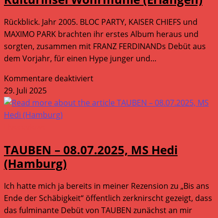
Rückblick. Jahr 2005. BLOC PARTY, KAISER CHIEFS und
MAXIMO PARK brachten ihr erstes Album heraus und
sorgten, zusammen mit FRANZ FERDINANDs Debüt aus
dem Vorjahr, für einen Hype junger und…
für
Kommentare deaktiviert
MAXIMO
29. Juli 2025
PARK
–
22.07.2025,
Livereviews
Kulturinsel
TAUBEN – 08.07.2025, MS Hedi
Wöhrmühle
(Hamburg)
(Erlangen)
Ich hatte mich ja bereits in meiner Rezension zu „Bis ans
Ende der Schäbigkeit“ öffentlich zerknirscht gezeigt, dass
das fulminante Debüt von TAUBEN zunächst an mir