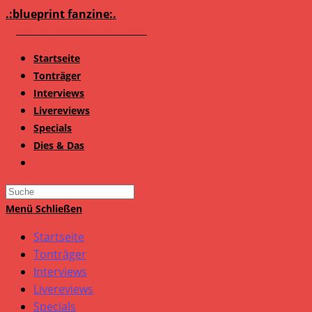
Zum
.:blueprint fanzine:.
Inhalt
springen
Startseite
Tonträger
Interviews
Livereviews
Specials
Dies & Das
Search
this
Menü
Schließen
website
Startseite
Tonträger
Interviews
Livereviews
Specials