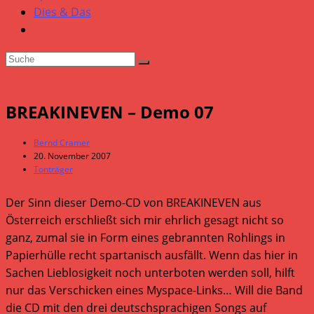
Dies & Das
BREAKINEVEN – Demo 07
Beitrags-
Bernd Cramer
Autor:
Beitrag
20. November 2007
veröffentlicht:
Beitrags-
Tonträger
Kategorie:
Der Sinn dieser Demo-CD von BREAKINEVEN aus
Österreich erschließt sich mir ehrlich gesagt nicht so
ganz, zumal sie in Form eines gebrannten Rohlings in
Papierhülle recht spartanisch ausfällt. Wenn das hier in
Sachen Lieblosigkeit noch unterboten werden soll, hilft
nur das Verschicken eines Myspace-Links… Will die Band
die CD mit den drei deutschsprachigen Songs auf