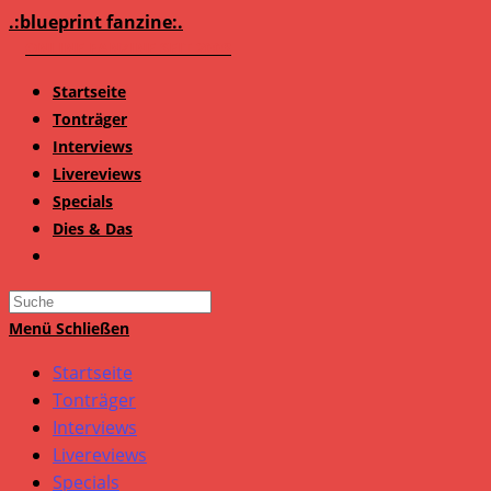
Zum
.:blueprint fanzine:.
Inhalt
springen
Startseite
Tonträger
Interviews
Livereviews
Specials
Dies & Das
Search
this
Menü
Schließen
website
Startseite
Tonträger
Interviews
Livereviews
Specials