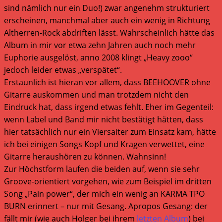
sind nämlich nur ein Duo!) zwar angenehm strukturiert
erscheinen, manchmal aber auch ein wenig in Richtung
Altherren-Rock abdriften lässt. Wahrscheinlich hätte das
Album in mir vor etwa zehn Jahren auch noch mehr
Euphorie ausgelöst, anno 2008 klingt „Heavy zooo“
jedoch leider etwas „verspätet“.
Erstaunlich ist hieran vor allem, dass BEEHOOVER ohne
Gitarre auskommen und man trotzdem nicht den
Eindruck hat, dass irgend etwas fehlt. Eher im Gegenteil:
wenn Label und Band mir nicht bestätigt hätten, dass
hier tatsächlich nur ein Viersaiter zum Einsatz kam, hätte
ich bei einigen Songs Kopf und Kragen verwettet, eine
Gitarre heraushören zu können. Wahnsinn!
Zur Höchstform laufen die beiden auf, wenn sie sehr
Groove-orientiert vorgehen, wie zum Beispiel im dritten
Song „Pain power“, der mich ein wenig an KARMA TPO
BURN erinnert – nur mit Gesang. Apropos Gesang: der
fällt mir (wie auch Holger bei ihrem
letzten Album
) bei