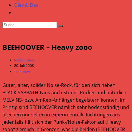
Dies & Das
BEEHOOVER – Heavy zooo
Beitrags-
Jens Gerdes
Autor:
Beitrag
20. Juli 2008
veröffentlicht:
Beitrags-
Tonträger
Kategorie:
Guter, alter, solider Noise-Rock, für den sich neben
BLACK SABBATH-Fans auch Stoner-Rocker und natürlich
MELVINS- bzw. AmRep-Anhänger begeistern können. Im
Prinzip sind BEEHOOVER nämlich sehr bodenständig und
brechen nur selten in experimentelle Richtungen aus.
Jedenfalls hält sich der Punk-/Noise-Faktor auf „Heavy
zooo“ ziemlich in Grenzen, was die beiden (BEEHOOVER