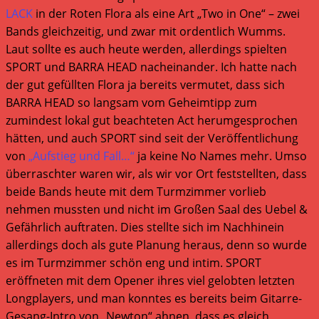
LACK
in der Roten Flora als eine Art „Two in One“ – zwei
Bands gleichzeitig, und zwar mit ordentlich Wumms.
Laut sollte es auch heute werden, allerdings spielten
SPORT und BARRA HEAD nacheinander. Ich hatte nach
der gut gefüllten Flora ja bereits vermutet, dass sich
BARRA HEAD so langsam vom Geheimtipp zum
zumindest lokal gut beachteten Act herumgesprochen
hätten, und auch SPORT sind seit der Veröffentlichung
von
„Aufstieg und Fall…“
ja keine No Names mehr. Umso
überraschter waren wir, als wir vor Ort feststellten, dass
beide Bands heute mit dem Turmzimmer vorlieb
nehmen mussten und nicht im Großen Saal des Uebel &
Gefährlich auftraten. Dies stellte sich im Nachhinein
allerdings doch als gute Planung heraus, denn so wurde
es im Turmzimmer schön eng und intim. SPORT
eröffneten mit dem Opener ihres viel gelobten letzten
Longplayers, und man konntes es bereits beim Gitarre-
Gesang-Intro von „Newton“ ahnen, dass es gleich