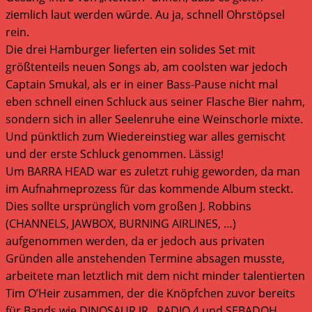
ziemlich laut werden würde. Au ja, schnell Ohrstöpsel
rein.
Die drei Hamburger lieferten ein solides Set mit
größtenteils neuen Songs ab, am coolsten war jedoch
Captain Smukal, als er in einer Bass-Pause nicht mal
eben schnell einen Schluck aus seiner Flasche Bier nahm,
sondern sich in aller Seelenruhe eine Weinschorle mixte.
Und pünktlich zum Wiedereinstieg war alles gemischt
und der erste Schluck genommen. Lässig!
Um BARRA HEAD war es zuletzt ruhig geworden, da man
im Aufnahmeprozess für das kommende Album steckt.
Dies sollte ursprünglich vom großen J. Robbins
(CHANNELS, JAWBOX, BURNING AIRLINES, …)
aufgenommen werden, da er jedoch aus privaten
Gründen alle anstehenden Termine absagen musste,
arbeitete man letztlich mit dem nicht minder talentierten
Tim O’Heir zusammen, der die Knöpfchen zuvor bereits
für Bands wie DINOSAUR JR., RADIO 4 und SEBADOH