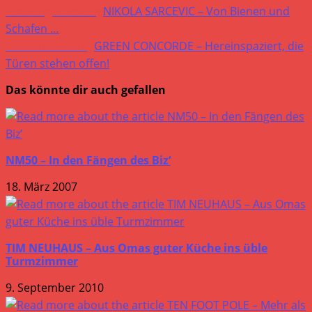
Weitere
Vorheriger Beitrag
NIKOLA SARCEVIC – Von Bienen und
Artikel
Schafen …
Nächster Beitrag
GREEN CONCORDE – Hereinspaziert, die
ansehen
Türen stehen offen!
Das könnte dir auch gefallen
NM50 – In den Fängen des Biz‘
18. März 2007
TIM NEUHAUS – Aus Omas guter Küche ins üble
Turmzimmer
9. September 2010