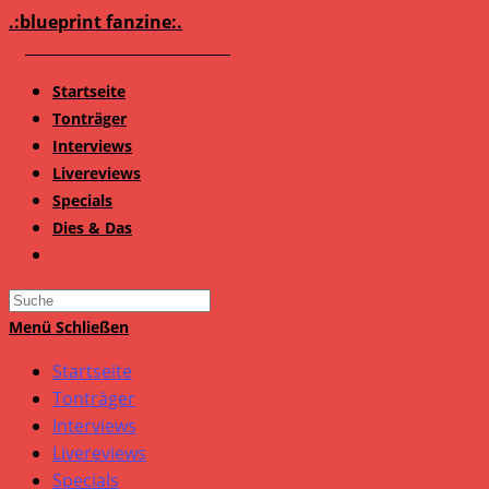
Zum
.:blueprint fanzine:.
Inhalt
springen
Startseite
Tonträger
Interviews
Livereviews
Specials
Dies & Das
Search
this
Menü
Schließen
website
Startseite
Tonträger
Interviews
Livereviews
Specials