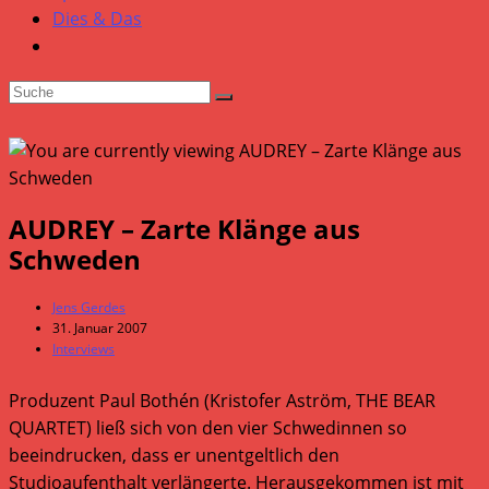
Dies & Das
AUDREY – Zarte Klänge aus
Schweden
Beitrags-
Jens Gerdes
Autor:
Beitrag
31. Januar 2007
veröffentlicht:
Beitrags-
Interviews
Kategorie:
Produzent Paul Bothén (Kristofer Aström, THE BEAR
QUARTET) ließ sich von den vier Schwedinnen so
beeindrucken, dass er unentgeltlich den
Studioaufenthalt verlängerte. Herausgekommen ist mit