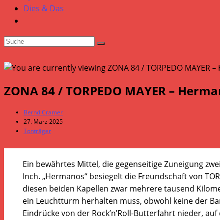
Dies & Das
ZONA 84 / TORPEDO MAYER – Hermano
Beitrags-
Bernd Cramer
Autor:
Beitrag
27. März 2025
veröffentlicht:
Beitrags-
Tonträger
Kategorie:
Ein bewährtes Mittel, die gegenseitige Zuneigung zweie
Inch. „Hermanos“ besiegelt die Freundschaft von T
diesen beiden Kapellen zwar mehrere tausend Kilomet
ein Leuchtturm herhalten muss, obwohl keine der Band
Eindrücke von der Rock’n’Roll-Butterfahrt nieder, a