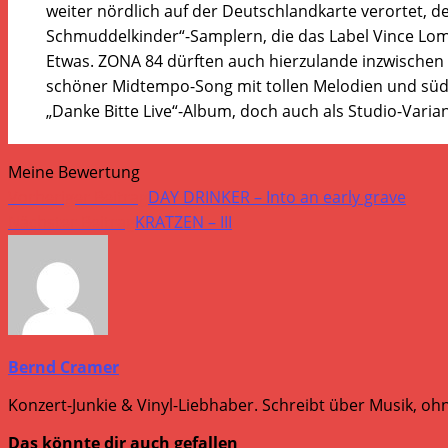
weiter nördlich auf der Deutschlandkarte verortet, 
Schmuddelkinder“-Samplern, die das Label Vince Lom
Etwas. ZONA 84 dürften auch hierzulande inzwischen vi
schöner Midtempo-Song mit tollen Melodien und südam
„Danke Bitte Live“-Album, doch auch als Studio-Varian
Meine Bewertung
Weitere
Vorheriger Beitrag
DAY DRINKER – Into an early grave
Artikel
Nächster Beitrag
KRATZEN – III
ansehen
Bernd Cramer
Konzert-Junkie & Vinyl-Liebhaber. Schreibt über Musik, ohn
Das könnte dir auch gefallen