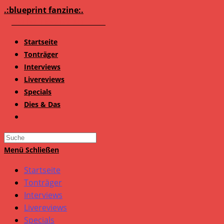
Zum
.:blueprint fanzine:.
Inhalt
springen
Startseite
Tonträger
Interviews
Livereviews
Specials
Dies & Das
Search
this
Menü
Schließen
website
Startseite
Tonträger
Interviews
Livereviews
Specials