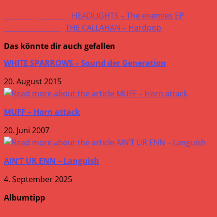
Weitere
Vorheriger Beitrag
HEADLIGHTS – The enemies EP
Artikel
Nächster Beitrag
THE CALLAHAN – Hardpop
ansehen
Das könnte dir auch gefallen
WHITE SPARROWS – Sound der Generation
20. August 2015
MUFF – Horn attack
20. Juni 2007
AIN’T UR ENN – Languish
4. September 2025
Albumtipp