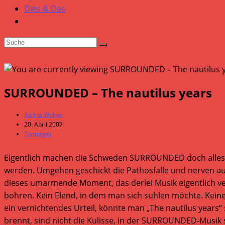
Dies & Das
SURROUNDED – The nautilus years
Beitrags-
Karina Wolter
Autor:
Beitrag
20. April 2007
veröffentlicht:
Beitrags-
Tonträger
Kategorie:
Eigentlich machen die Schweden SURROUNDED doch alles r
werden. Umgehen geschickt die Pathosfalle und nerven auc
dieses umarmende Moment, das derlei Musik eigentlich veru
bohren. Kein Elend, in dem man sich suhlen möchte. Keine
ein vernichtendes Urteil, könnte man „The nautilus years“ 
brennt, sind nicht die Kulisse, in der SURROUNDED-Musik 