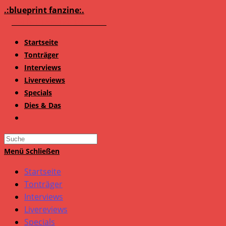
Zum
.:blueprint fanzine:.
Inhalt
springen
Startseite
Tonträger
Interviews
Livereviews
Specials
Dies & Das
Search
this
Menü
Schließen
website
Startseite
Tonträger
Interviews
Livereviews
Specials