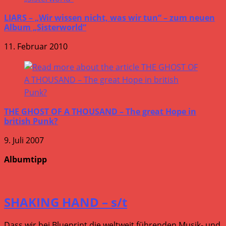
LIARS – „Wir wissen nicht, was wir tun“ – zum neuen
Album „Sisterworld“
11. Februar 2010
THE GHOST OF A THOUSAND – The great Hope in
british Punk?
9. Juli 2007
Albumtipp
SHAKING HAND – s/t
Dass wir bei Blueprint die weltweit führenden Musik- und