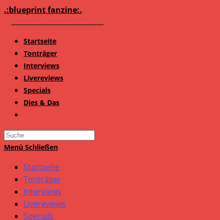
Zum
.:blueprint fanzine:.
Inhalt
springen
Startseite
Tonträger
Interviews
Livereviews
Specials
Dies & Das
Search
this
Menü
Schließen
website
Startseite
Tonträger
Interviews
Livereviews
Specials