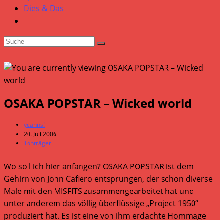
Dies & Das
OSAKA POPSTAR – Wicked world
Beitrags-
yeahns!
Autor:
Beitrag
20. Juli 2006
veröffentlicht:
Beitrags-
Tonträger
Kategorie:
Wo soll ich hier anfangen? OSAKA POPSTAR ist dem
Gehirn von John Cafiero entsprungen, der schon diverse
Male mit den MISFITS zusammengearbeitet hat und
unter anderem das völlig überflüssige „Project 1950“
produziert hat. Es ist eine von ihm erdachte Hommage