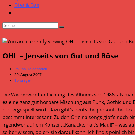
Dies & Das
OHL – Jenseits von Gut und Böse
Beitrags-
Philipp Heidenreich
Autor:
Beitrag
20. August 2007
veröffentlicht:
Beitrags-
Tonträger
Kategorie:
Die Wiederveröffentlichung des Albums von 1986, als man 
es eine ganz gut hörbare Mischung aus Punk, Gothic un
runtergespielt wird. Dazu gibt’s deutsche persönliche Tex
bestimmt interessant. Zu den Originalsongs gibt’s noch ei
irgendwer auffem Konzert „Kanacke, halt’s Maul!“ – was a
selber wissen, ob er/ sie darauf kann. Ich find’s peinlich b