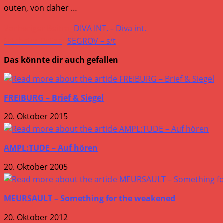
outen, von daher …
Weitere
Vorheriger Beitrag
DIVA INT. – Diva int.
Artikel
Nächster Beitrag
SEGROV – s/t
ansehen
Das könnte dir auch gefallen
FREIBURG – Brief & Siegel
20. Oktober 2015
AMPL:TUDE – Auf hören
20. Oktober 2005
MEURSAULT – Something for the weakened
20. Oktober 2012