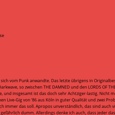
sich vom Punk anwandte. Das letzte übrigens in Originalbes
d Darkwave, so zwischen THE DAMNED und den LORDS OF THE
te, und insgesamt ist das doch sehr Achtziger-lastig. Nicht
nen Live-Gig von ’86 aus Köln in guter Qualität und zwei Pr
uch immer das soll. Apropos unverständlich, das sind auch
is gefährlich dumm. Allerdings denke ich auch, dass jeder das 