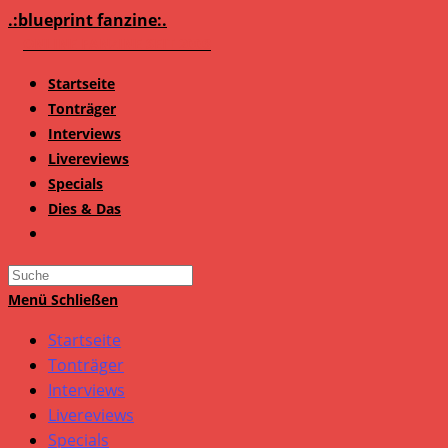
Zum
.:blueprint fanzine:.
Inhalt
springen
Startseite
Tonträger
Interviews
Livereviews
Specials
Dies & Das
Search
this
Menü
Schließen
website
Startseite
Tonträger
Interviews
Livereviews
Specials