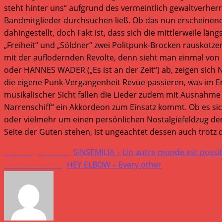
steht hinter uns“ aufgrund des vermeintlich gewaltverhe
Bandmitglieder durchsuchen ließ. Ob das nun erscheinende 
dahingestellt, doch Fakt ist, dass sich die mittlerweile 
„Freiheit“ und „Söldner“ zwei Politpunk-Brocken rauskotze
mit der auflodernden Revolte, denn sieht man einmal von 
oder HANNES WADER („Es ist an der Zeit“) ab, zeigen sic
die eigene Punk-Vergangenheit Revue passieren, was im En
musikalischer Sicht fallen die Lieder zudem mit Ausnahme 
Narrenschiff“ ein Akkordeon zum Einsatz kommt. Ob es sich
oder vielmehr um einen persönlichen Nostalgiefeldzug d
Seite der Guten stehen, ist ungeachtet dessen auch trotz
Weitere
Vorheriger Beitrag
SINSEMILIA – Un autre monde est possi
Artikel
Nächster Beitrag
HEY ELBOW – Every other
ansehen