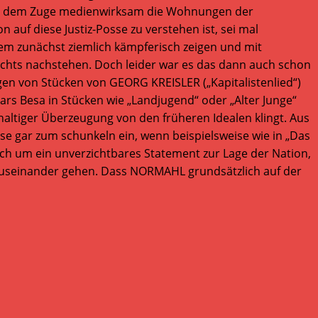
nd in dem Zuge medienwirksam die Wohnungen der
auf diese Justiz-Posse zu verstehen ist, sei mal
sem zunächst ziemlich kämpferisch zeigen und mit
nichts nachstehen. Doch leider war es das dann auch schon
en von Stücken von GEORG KREISLER („Kapitalistenlied“)
rs Besa in Stücken wie „Landjugend“ oder „Alter Junge“
altiger Überzeugung von den früheren Idealen klingt. Aus
se gar zum schunkeln ein, wenn beispielsweise wie in „Das
lich um ein unverzichtbares Statement zur Lage der Nation,
 auseinander gehen. Dass NORMAHL grundsätzlich auf der