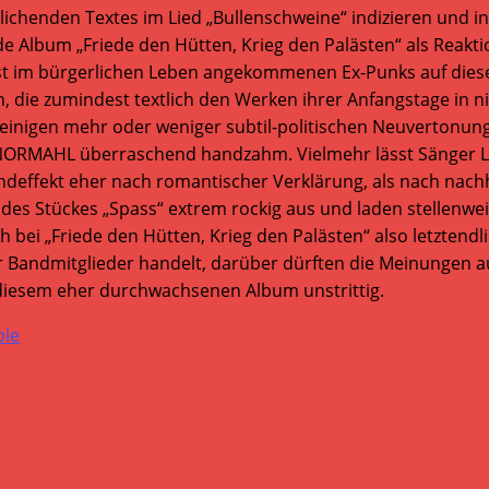
rrlichenden Textes im Lied „Bullenschweine“ indizieren u
Album „Friede den Hütten, Krieg den Palästen“ als Reaktion 
längst im bürgerlichen Leben angekommenen Ex-Punks auf die
n, die zumindest textlich den Werken ihrer Anfangstage in 
einigen mehr oder weniger subtil-politischen Neuvertonung
h NORMAHL überraschend handzahm. Vielmehr lässt Sänger La
deffekt eher nach romantischer Verklärung, als nach nachh
des Stückes „Spass“ extrem rockig aus und laden stellenwei
 bei „Friede den Hütten, Krieg den Palästen“ also letztend
er Bandmitglieder handelt, darüber dürften die Meinungen
 diesem eher durchwachsenen Album unstrittig.
ble