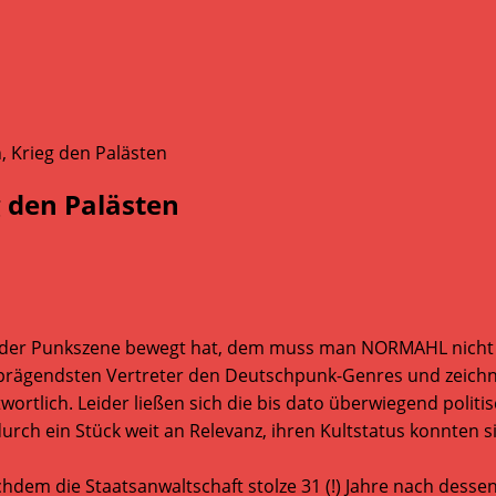
 den Palästen
in der Punkszene bewegt hat, dem muss man NORMAHL nicht m
prägendsten Vertreter den Deutschpunk-Genres und zeichnete
ortlich. Leider ließen sich die bis dato überwiegend polit
ch ein Stück weit an Relevanz, ihren Kultstatus konnten s
achdem die Staatsanwaltschaft stolze 31 (!) Jahre nach dess