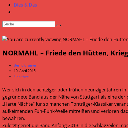
Dies & Das
NORMAHL – Friede den Hütten, Krieg
Beitrags-
Bernd Cramer
Autor:
Beitrag
10. April 2015
veröffentlicht:
Beitrags-
Tonträger
Kategorie:
Wer sich in den achtziger oder frühen neunziger Jahren 
gegründete Band aus der Nähe von Stuttgart als eine der 
„Harte Nächte“ für so manchen Tonträger-Klassiker verantw
aufkeimenden Fun-Punk-Welle mitreißen und verloren dadur
bewahren.
Zuletzt geriet die Band Anfang 2013 in die Schlagzeilen, n