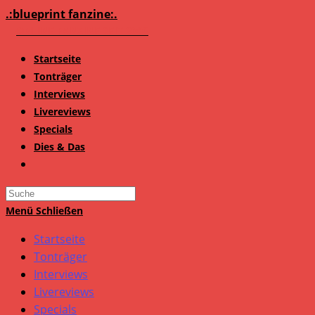
Zum
.:blueprint fanzine:.
Inhalt
springen
Startseite
Tonträger
Interviews
Livereviews
Specials
Dies & Das
Search
this
Menü
Schließen
website
Startseite
Tonträger
Interviews
Livereviews
Specials