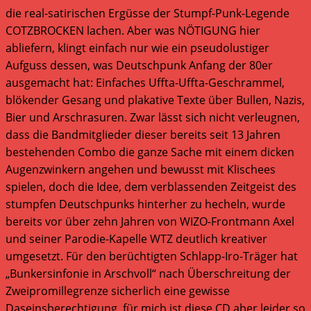
die real-satirischen Ergüsse der Stumpf-Punk-Legende
COTZBROCKEN lachen. Aber was NÖTIGUNG hier
abliefern, klingt einfach nur wie ein pseudolustiger
Aufguss dessen, was Deutschpunk Anfang der 80er
ausgemacht hat: Einfaches Uffta-Uffta-Geschrammel,
blökender Gesang und plakative Texte über Bullen, Nazis,
Bier und Arschrasuren. Zwar lässt sich nicht verleugnen,
dass die Bandmitglieder dieser bereits seit 13 Jahren
bestehenden Combo die ganze Sache mit einem dicken
Augenzwinkern angehen und bewusst mit Klischees
spielen, doch die Idee, dem verblassenden Zeitgeist des
stumpfen Deutschpunks hinterher zu hecheln, wurde
bereits vor über zehn Jahren von WIZO-Frontmann Axel
und seiner Parodie-Kapelle WTZ deutlich kreativer
umgesetzt. Für den berüchtigten Schlapp-Iro-Träger hat
„Bunkersinfonie in Arschvoll“ nach Überschreitung der
Zweipromillegrenze sicherlich eine gewisse
Daseinsberechtigung, für mich ist diese CD aber leider so