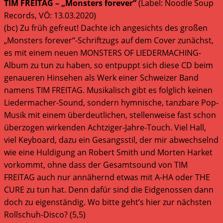
TIM FREITAG – „Monsters forever“
(Label: Noodle Soup
Records, VÖ: 13.03.2020)
(bc) Zu früh gefreut! Dachte ich angesichts des großen
„Monsters forever“-Schriftzugs auf dem Cover zunächst,
es mit einem neuen MONSTERS OF LIEDERMACHING-
Album zu tun zu haben, so entpuppt sich diese CD beim
genaueren Hinsehen als Werk einer Schweizer Band
namens TIM FREITAG. Musikalisch gibt es folglich keinen
Liedermacher-Sound, sondern hymnische, tanzbare Pop-
Musik mit einem überdeutlichen, stellenweise fast schon
überzogen wirkenden Achtziger-Jahre-Touch. Viel Hall,
viel Keyboard, dazu ein Gesangsstil, der mir abwechselnd
wie eine Huldigung an Robert Smith und Morten Harket
vorkommt, ohne dass der Gesamtsound von TIM
FREITAG auch nur annähernd etwas mit A-HA oder THE
CURE zu tun hat. Denn dafür sind die Eidgenossen dann
doch zu eigenständig. Wo bitte geht’s hier zur nächsten
Rollschuh-Disco? (5,5)