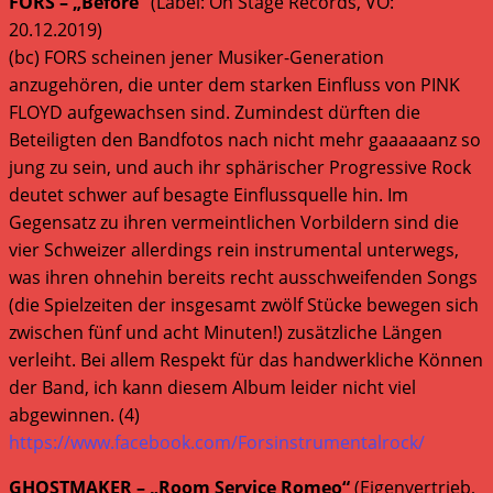
FORS – „Before“
(Label: On Stage Records, VÖ:
20.12.2019)
(bc) FORS scheinen jener Musiker-Generation
anzugehören, die unter dem starken Einfluss von PINK
FLOYD aufgewachsen sind. Zumindest dürften die
Beteiligten den Bandfotos nach nicht mehr gaaaaaanz so
jung zu sein, und auch ihr sphärischer Progressive Rock
deutet schwer auf besagte Einflussquelle hin. Im
Gegensatz zu ihren vermeintlichen Vorbildern sind die
vier Schweizer allerdings rein instrumental unterwegs,
was ihren ohnehin bereits recht ausschweifenden Songs
(die Spielzeiten der insgesamt zwölf Stücke bewegen sich
zwischen fünf und acht Minuten!) zusätzliche Längen
verleiht. Bei allem Respekt für das handwerkliche Können
der Band, ich kann diesem Album leider nicht viel
abgewinnen. (4)
https://www.facebook.com/Forsinstrumentalrock/
GHOSTMAKER – „Room Service Romeo“
(Eigenvertrieb,