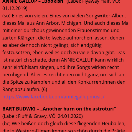
ANNIE GALLUP – „Bookish“
(Label: Flyaway Hair, VÖ:
01.12.2019)
(so) Eines von vielen. Eines von vielen Songwriter-Alben,
dieses Mal aus Ann Arbor, Michigan. Und auch dieses Mal
mit einer durchaus gewinnenden Frauenstimme und
zarten Klängen, die teilweise aufhorchen lassen, denen
es aber dennoch nicht gelingt, sich endgültig
festzusetzen, eben weil es doch zu viele davon gibt. Das
ist natürlich schade, denn ANNIE GALLUP kann wirklich
sehr einfühlsam singen, und ihre Songs wirken recht
beruhigend. Aber es reicht eben nicht ganz, um sich an
die Spitze zu kämpfen und all den Konkurrentinnen den
Rang abzulaufen. (6)
https://www.facebook.com/anniegallupmusic/
BART BUDWIG – „Another burn on the astroturi“
(Label: Fluff & Gravy, VÖ: 24.01.2020)
(bc) Wie heißen doch gleich diese fliegenden Heuballen,
die in Western-Filmen immer so schön durch die Prärie