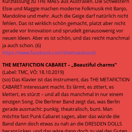
Kurzfassung zu THE MAES aus Australien. Die Schwestern
Elsie und Maggie machen moderne Folkmusik mit Banjo,
Mandoline und mehr. Auch die Geige darf natürlich nicht
fehlen. Das ist wirklich schön gemacht, platzt aber nicht
gerade vor Innovation und sprudelt genausowenig vor
neuen Ideen. Aber es ist schön, und das reicht manchmal
ja auch schon. (6)
https://www.facebook.com/themaesband/
THE METAFICTION CABARET – „Beautiful charms“
(Label: TMC, VÖ: 18.10.2019)
(so) Das Klavier ist das Instrument, das THE METAFICTION
CABARET interessant macht. Es lärmt, es zittert, es
klettert, es stürzt – und all das manchmal in nur einem
einzigen Song. Die Berliner Band zeigt das, was Berlin
gerade ausmacht: punkig, theatralisch, bunt. Man
möchte fast Punk Cabaret sagen, aber das würde die
Band dann doch etwas zu nah an die DRESDEN DOLLS
heranrücken, und das wäre dann doch zu viel des Guten