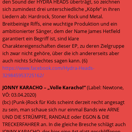
den Sound der HYDRA HEADS überträgt, so zeichnen
sich zumindest drei unterschiedliche „Köpfe“ in ihren
Liedern ab: Hardrock, Stoner Rock und Metal.
Breitbeinige Riffs, eine wuchtige Produktion und ein
ambitionierter Sänger, dem der Name James Hetfield
garantiert ein Begriff ist, sind klare
Charaktereigenschaften dieser EP, zu deren Zielgruppe
ich zwar nicht gehöre, über die ich andererseits aber
auch nichts Schlechtes sagen kann. (6)
https://www.facebook.com/Hydra-Heads-
329845953725162/
JONNY KARACHO – „Volle Karacho!“
(Label: Newtone,
VÖ: 03.04.2020)
(bc) (Punk-)Rock für Kids scheint derzeit recht angesagt
zu sein, man schaue sich nur einmal Bands wie ARNE
UND DIE STRÜMPFE, RANDALE oder EGON & DIE
TRECKERFAHRER an. In die gleiche Bresche schlägt auch
JONNY KARACHO, der hier eine Art glatt geschliffenen