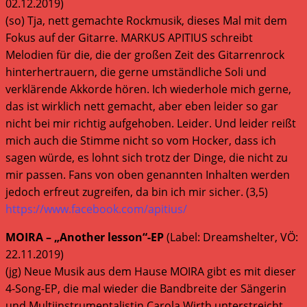
02.12.2019)
(so) Tja, nett gemachte Rockmusik, dieses Mal mit dem
Fokus auf der Gitarre. MARKUS APITIUS schreibt
Melodien für die, die der großen Zeit des Gitarrenrock
hinterhertrauern, die gerne umständliche Soli und
verklärende Akkorde hören. Ich wiederhole mich gerne,
das ist wirklich nett gemacht, aber eben leider so gar
nicht bei mir richtig aufgehoben. Leider. Und leider reißt
mich auch die Stimme nicht so vom Hocker, dass ich
sagen würde, es lohnt sich trotz der Dinge, die nicht zu
mir passen. Fans von oben genannten Inhalten werden
jedoch erfreut zugreifen, da bin ich mir sicher. (3,5)
https://www.facebook.com/apitius/
MOIRA – „Another lesson“-EP
(Label: Dreamshelter, VÖ:
22.11.2019)
(jg) Neue Musik aus dem Hause MOIRA gibt es mit dieser
4-Song-EP, die mal wieder die Bandbreite der Sängerin
und Multiinstrumentalistin Carola Wirth unterstreicht.