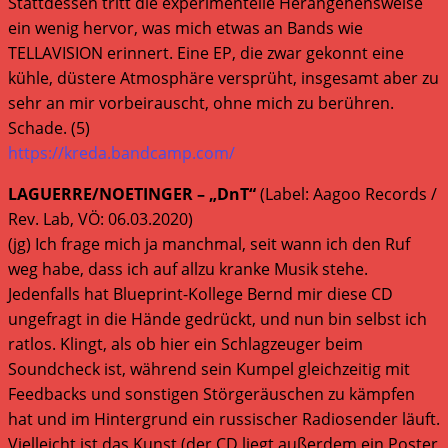
Stattdessen tritt die experimentelle Herangehensweise
ein wenig hervor, was mich etwas an Bands wie
TELLAVISION erinnert. Eine EP, die zwar gekonnt eine
kühle, düstere Atmosphäre versprüht, insgesamt aber zu
sehr an mir vorbeirauscht, ohne mich zu berühren.
Schade. (5)
https://kreda.bandcamp.com/
LAGUERRE/NOETINGER – „DnT“
(Label: Aagoo Records /
Rev. Lab, VÖ: 06.03.2020)
(jg) Ich frage mich ja manchmal, seit wann ich den Ruf
weg habe, dass ich auf allzu kranke Musik stehe.
Jedenfalls hat Blueprint-Kollege Bernd mir diese CD
ungefragt in die Hände gedrückt, und nun bin selbst ich
ratlos. Klingt, als ob hier ein Schlagzeuger beim
Soundcheck ist, während sein Kumpel gleichzeitig mit
Feedbacks und sonstigen Störgeräuschen zu kämpfen
hat und im Hintergrund ein russischer Radiosender läuft.
Vielleicht ist das Kunst (der CD liegt außerdem ein Poster