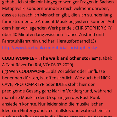
gehabt. Ich stelle mir hingegen weniger Fragen in Sachen
Metaphysik, sondern wundere mich vielmehr darüber,
dass es tatsächlich Menschen gibt, die sich stundenlang
für instrumentale Ambient-Musik begeistern können. Auf
dem hier vorliegenden Werk pendelt CHRISTOPHER SKY
über 40 Minuten lang zwischen Trance-Zustand und
Fahrstuhlfahrt hin und her. Herausfordernd! (3)
http://www.facebook.com/officialchristophersky
CODDIWOMPLE – „The walk and other stories“
(Label:
À Tant Rêver Du Roi, VÖ: 06.03.2020)
(jg) Wen CODDIWOMPLE als Vorbilder oder Einflüsse
benennen dürften, ist offensichtlich. Wie auch bei NICK
CAVE, PROTOMARTYR oder IDLES steht hier der
predigende Gesang ganz klar im Vordergrund, während
man ihre Musik in den Ursprüngen des Post-Punk
ansiedeln könnte. Nur leider sind die musikalischen
Ideen im Hintergrund zu einfallslos und wahrscheinlich
auch deshalb zu sehr in die Länge gezogen, so dass man