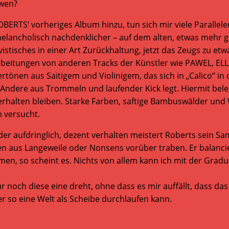
 wen?
TS’ vorheriges Album hinzu, tun sich mir viele Parallelen 
elancholisch nachdenklicher – auf dem alten, etwas mehr 
istisches in einer Art Zurückhaltung, jetzt das Zeugs zu e
beitungen von anderen Tracks der Künstler wie PAWEL, ELL
ertönen aus Saitigem und Violinigem, das sich in „Calico“ in
Andere aus Trommeln und laufender Kick legt. Hiermit bele
erhalten bleiben. Starke Farben, saftige Bambuswälder und 
 versucht.
oder aufdringlich, dezent verhalten meistert Roberts sein
 aus Langeweile oder Nonsens vorüber traben. Er balancie
ehmen, so scheint es. Nichts von allem kann ich mit der Gra
r noch diese eine dreht, ohne dass es mir auffällt, dass d
er so eine Welt als Scheibe durchlaufen kann.