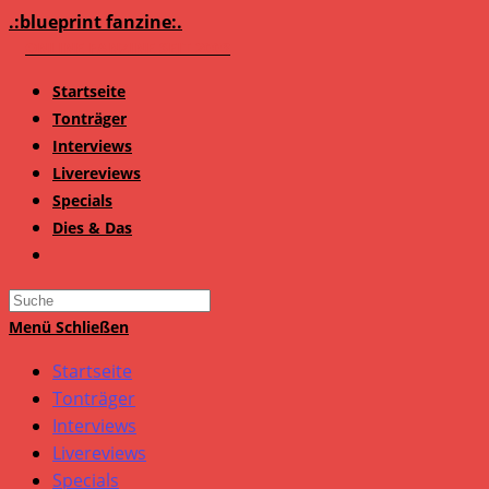
Zum
.:blueprint fanzine:.
Inhalt
springen
Startseite
Tonträger
Interviews
Livereviews
Specials
Dies & Das
Search
this
Menü
Schließen
website
Startseite
Tonträger
Interviews
Livereviews
Specials