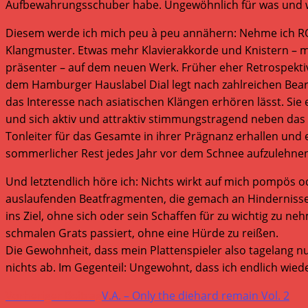
Aufbewahrungsschuber habe. Ungewöhnlich für was und
Diesem werde ich mich peu à peu annähern: Nehme ich ROBER
Klangmuster. Etwas mehr Klavierakkorde und Knistern – m
präsenter – auf dem neuen Werk. Früher eher Retrospektiv
dem Hamburger Hauslabel Dial legt nach zahlreichen Bear
das Interesse nach asiatischen Klängen erhören lässt. Sie 
und sich aktiv und attraktiv stimmungstragend neben das 
Tonleiter für das Gesamte in ihrer Prägnanz erhallen und 
sommerlicher Rest jedes Jahr vor dem Schnee aufzulehnen
Und letztendlich höre ich: Nichts wirkt auf mich pompös 
auslaufenden Beatfragmenten, die gemach an Hindernissen
ins Ziel, ohne sich oder sein Schaffen für zu wichtig zu n
schmalen Grats passiert, ohne eine Hürde zu reißen.
Die Gewohnheit, dass mein Plattenspieler also tagelang nu
nichts ab. Im Gegenteil: Ungewohnt, dass ich endlich wied
Weitere
Vorheriger Beitrag
V.A. – Only the diehard remain Vol. 2