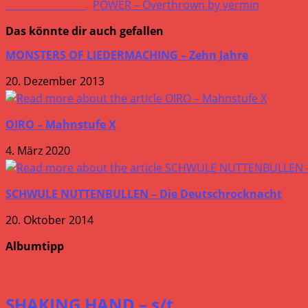
Artikel
Nächster Beitrag
POWER – Overthrown by vermin
ansehen
Das könnte dir auch gefallen
MONSTERS OF LIEDERMACHING – Zehn Jahre
20. Dezember 2013
OIRO – Mahnstufe X
4. März 2020
SCHWULE NUTTENBULLEN – Die Deutschrocknacht
20. Oktober 2014
Albumtipp
SHAKING HAND – s/t